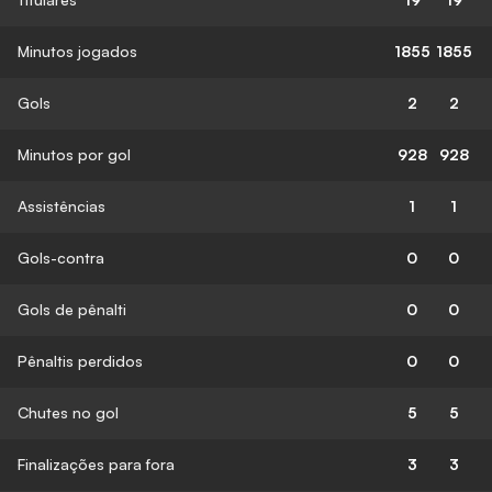
Minutos jogados
1855
1855
Gols
2
2
Minutos por gol
928
928
Assistências
1
1
Gols-contra
0
0
Gols de pênalti
0
0
Pênaltis perdidos
0
0
Chutes no gol
5
5
Finalizações para fora
3
3