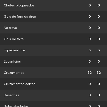
Chutes bloqueados
0
0
Gols de fora da área
0
0
Na trave
0
0
Gols de falta
0
0
Impedimentos
3
3
Escanteios
5
5
Cruzamentos
52
52
Cruzamentos certos
0
0
Desarmes
0
0
Bolas afastadas
0
0