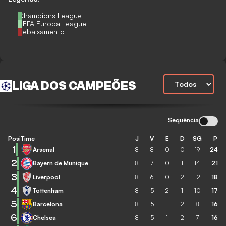
Champions League
UEFA Europa League
Rebaixamento
LIGA DOS CAMPEÕES
Sequência
Posição
Time
J
V
E
D
SG
P
1
Arsenal
8
8
0
0
19
24
2
Bayern de Munique
8
7
0
1
14
21
3
Liverpool
8
6
0
2
12
18
4
Tottenham
8
5
2
1
10
17
5
Barcelona
8
5
1
2
8
16
6
Chelsea
8
5
1
2
7
16