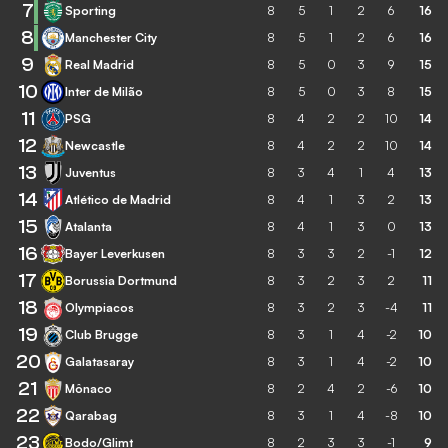
7
Sporting
8
5
1
2
6
16
8
Manchester City
8
5
1
2
6
16
9
Real Madrid
8
5
0
3
9
15
10
Inter de Milão
8
5
0
3
8
15
11
PSG
8
4
2
2
10
14
12
Newcastle
8
4
2
2
10
14
13
Juventus
8
3
4
1
4
13
14
Atlético de Madrid
8
4
1
3
2
13
15
Atalanta
8
4
1
3
0
13
16
Bayer Leverkusen
8
3
3
2
-1
12
17
Borussia Dortmund
8
3
2
3
2
11
18
Olympiacos
8
3
2
3
-4
11
19
Club Brugge
8
3
1
4
-2
10
20
Galatasaray
8
3
1
4
-2
10
21
Mônaco
8
2
4
2
-6
10
22
Qarabag
8
3
1
4
-8
10
23
Bodo/Glimt
8
2
3
3
-1
9