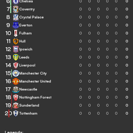
6
Chelsea
0
0
0
0
0
0
7
Coventry
0
0
0
0
0
0
8
Crystal Palace
0
0
0
0
0
0
9
Everton
0
0
0
0
0
0
10
Fulham
0
0
0
0
0
0
11
Hull
0
0
0
0
0
0
12
Ipswich
0
0
0
0
0
0
13
Leeds
0
0
0
0
0
0
14
Liverpool
0
0
0
0
0
0
15
Manchester City
0
0
0
0
0
0
16
Manchester United
0
0
0
0
0
0
17
Newcastle
0
0
0
0
0
0
18
Nottingham Forest
0
0
0
0
0
0
19
Sunderland
0
0
0
0
0
0
20
Tottenham
0
0
0
0
0
0
Legenda: