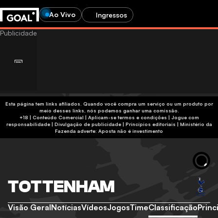
Ao Vivo
Ingressos
Esta página tem links afiliados. Quando você compra um serviço ou um produto por
meio desses links, nós podemos ganhar uma comissão.
+18 | Conteúdo Comercial | Aplicam-se termos e condições | Jogue com
responsabilidade
|
Divulgação de publicidade
|
Princípios editoriais
|
Ministério da
Fazenda adverte: Aposta não é investimento
TOTTENHAM
Visão Geral
Notícias
Vídeos
Jogos
Time
Classificação
Princ