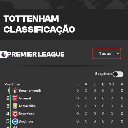
TOTTENHAM
CLASSIFICAÇÃO
PREMIER LEAGUE
Sequência
Posição
Time
J
V
E
D
SG
P
1
Bournemouth
0
0
0
0
0
0
2
Arsenal
0
0
0
0
0
0
3
Aston Villa
0
0
0
0
0
0
4
Brentford
0
0
0
0
0
0
5
Brighton
0
0
0
0
0
0