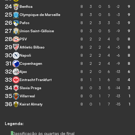
24
Benfica
8
3
0
5
-2
9
25
Olympique de Marseille
8
3
0
5
-3
9
26
Pafos
8
2
3
3
-3
9
27
Union Saint-Gilloise
8
3
0
5
-9
9
28
PSV
8
2
2
4
0
8
29
Athletic Bilbao
8
2
2
4
-5
8
30
Napoli
8
2
2
4
-6
8
31
Copenhagen
8
2
2
4
-9
8
32
Ajax
8
2
0
6
-13
6
33
Eintracht Frankfurt
8
1
1
6
-11
4
34
Slavia Praga
8
0
3
5
-14
3
35
Villarreal
8
0
1
7
-13
1
36
Kairat Almaty
8
0
1
7
-15
1
Legenda:
Classificação às quartas de final