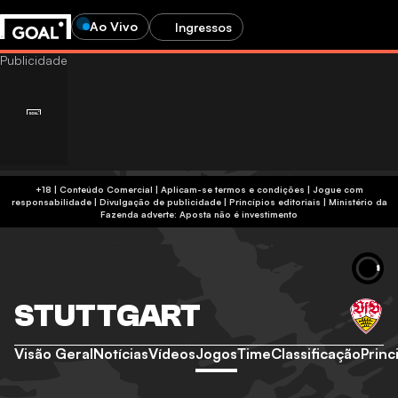
Ao Vivo
Ingressos
+18 | Conteúdo Comercial | Aplicam-se termos e condições | Jogue com
responsabilidade
|
Divulgação de publicidade
|
Princípios editoriais
|
Ministério da
Fazenda adverte: Aposta não é investimento
STUTTGART
Visão Geral
Notícias
Vídeos
Jogos
Time
Classificação
Princ