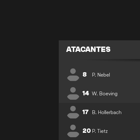
ATACANTES
8
P. Nebel
14
W. Boeving
17
B. Hollerbach
20
P. Tietz