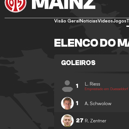
MAINZ
Visão Geral
Notícias
Vídeos
Jogos
ELENCO DO M
GOLEIROS
L. Riess
1
Emprestado em Duesseldorf
1
A. Schwolow
27
R. Zentner