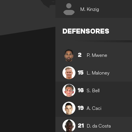
M. Kinzig
DEFENSORES
2
P. Mwene
15
L. Maloney
16
S. Bell
19
A. Caci
21
D. da Costa