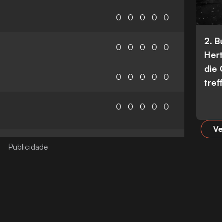
0
0
0
0
0
2. 
0
0
0
0
0
Her
die
0
0
0
0
0
tref
0
0
0
0
0
Ve