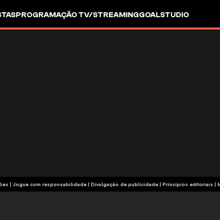
STAS
PROGRAMAÇÃO TV/STREAMING
GOALSTUDIO
termos e condições | Jogue com responsabilidade
|
Divulgação de publicidade
|
Princípios editoriais
|