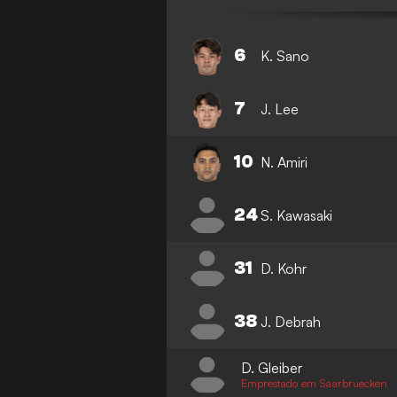
6
K. Sano
7
J. Lee
10
N. Amiri
24
S. Kawasaki
31
D. Kohr
38
J. Debrah
D. Gleiber
Emprestado em Saarbruecken