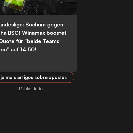
Bundesliga: Bochum gegen
tha BSC! Winamax boostet
 Quote für “beide Teams
fen” auf 14,50!
ja mais artigos sobre apostas