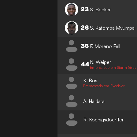
23
S. Becker
26
S. Katompa Mvumpa
36
F. Moreno Fell
N. Weiper
44
Emprestado em Sturm Graz
K. Bos
Emprestado em Excelsior
A. Haidara
R. Koenigsdoerffer