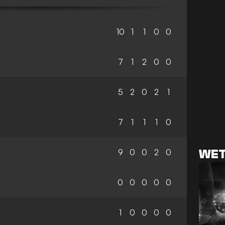
10
1
1
0
0
7
1
2
0
0
5
2
0
2
1
7
1
1
1
0
9
0
0
2
0
WET
0
0
0
0
0
1
0
0
0
0