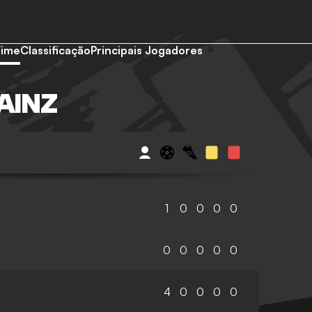
Time
Classificação
Principais Jogadores
AINZ
1
0
0
0
0
0
0
0
0
0
4
0
0
0
0