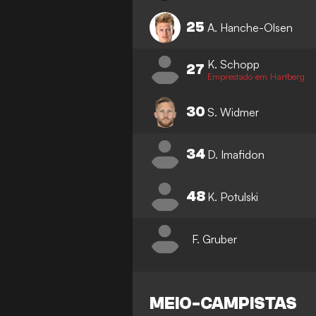
25
A. Hanche-Olsen
K. Schopp
27
Emprestado em Hartberg
30
S. Widmer
34
D. Imafidon
48
K. Potulski
F. Gruber
MEIO-CAMPISTAS