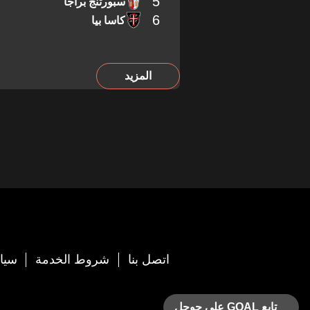
5
سبورتنج براجا
6
كاسا بيا
المزيد
اتصل بنا
شروط الخدمة
سيا
تابع GOAL على جوجل