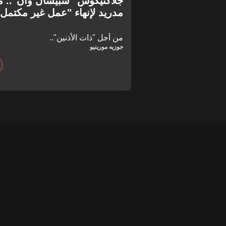
جلاكتيكوس "سبيشال وان".. مو
مدريد لإنهاء "عمل غير مكتمل"
من أجل "ذات الأذنين"..
جوزيه مورينيو