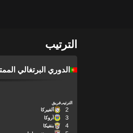
الترتيب
الدوري البرتغالي الممت
الترتيب
فريق
2
ألفيركا
3
آروكا
4
بنفيكا