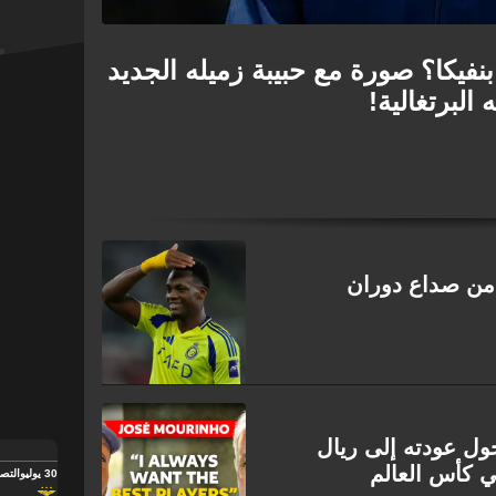
نفيكا؟ صورة مع حبيبة زميله الجديد
البرتغالية!
 من صداع دوران
ول عودته إلى ريال
ي كأس العالم
30 يوليو
التصف