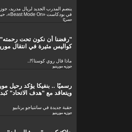
ينضم المدرب الجديد لريال مدريد، جوزيه 
في بودكاست
المثيرة إلى عملاق الدوري الإسباني، وكأ
حصريًا
ستتمكن أخيرًا من إنه
التجارب السعيدة والمؤلمة التي مر بها 
كما يتحدث مورينيو بصراحة عن الفترة ا
"رفضنا أن نكون تحت رحمته"!
والطبيعة المثيرة للجدل لإقالته قبل أي
كواليس مثيرة في انتقال مورين
من بين العديد من الموضوعات المثيرة 
هذا البودكاست الحائز على جوائز.
ماذا قال روي كوستا؟!..
جوزيه مورينيو
رسميًا .. بنفيكا يؤكد رحيل مور
ويتعاقد مع "هدف الاتحاد" كبد
حقبة جديدة في سانتياجو برنابيو
جوزيه مورينيو