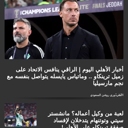
أخبار الأهلي اليوم | الراقي ينافس الاتحاد على
زميل ترينكاو .. وماتياس يايسله يتواصل بنفسه مع
نجم مارسيليا
الأهلي
دوري روشن السعودي
لعبة من وكيل أعماله؟ مانشستر
سيتي وتوتنهام يتدخلان لإفساد
صفقة ترينكاو على الأهلي!