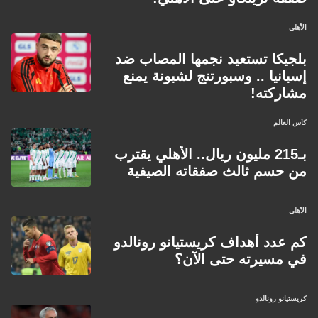
الأهلي
بلجيكا تستعيد نجمها المصاب ضد
إسبانيا .. وسبورتنج لشبونة يمنع
مشاركته!
كأس العالم
بـ215 مليون ريال.. الأهلي يقترب
من حسم ثالث صفقاته الصيفية
الأهلي
كم عدد أهداف كريستيانو رونالدو
في مسيرته حتى الآن؟
كريستيانو رونالدو