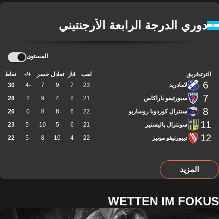
دوري الدرجة الرابعة الأرجنتيني
المستوى
الترتيب
فريق
لعب
فاز
تعادل
خسر
+/-
نقاط
6
لامادريد
23
7
9
7
-4
30
7
سبورتيفو باراكاس
21
8
4
9
2
28
8
سنترال كوردوبا روساريو
22
6
8
8
0
26
11
سونترال باليستير
21
6
5
10
-5
23
12
ديبورتيفو مونيز
22
4
10
8
-5
22
المزيد
WETTEN IM FOKUS