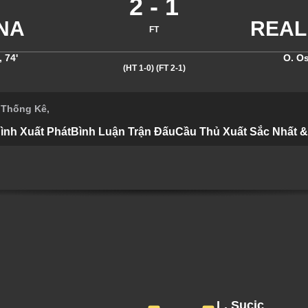
2
-
1
FT
,
74'
O. O
(HT 1-0)
(FT 2-1)
 Thống Kê
,
ình Xuất Phát
Bình Luận Trận Đấu
Cầu Thủ Xuất Sắc Nhất 
L. Sucic