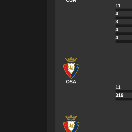
OSA
11
4
3
4
4
OSA
11
319