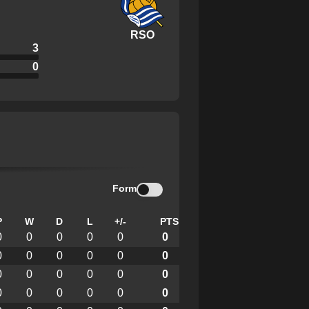
RSO
3
0
Form
P
W
D
L
+/-
PTS
0
0
0
0
0
0
0
0
0
0
0
0
0
0
0
0
0
0
0
0
0
0
0
0