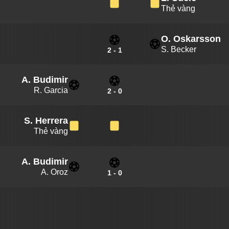
Thẻ vàng
O. Oskarsson
S. Becker
2
-
1
A. Budimir
R. Garcia
2
-
0
S. Herrera
Thẻ vàng
A. Budimir
A. Oroz
1
-
0