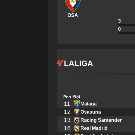
OSA
3
0
LALIGA
Pos
Đội
11
Malaga
12
Osasuna
13
Racing Santander
16
Real Madrid