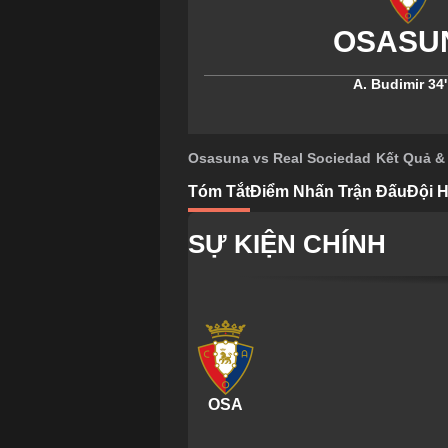
A. Budimir
34'
Osasuna vs Real Sociedad
Kết Quả &
Tóm Tắt
Điểm Nhấn Trận Đấu
Đội H
SỰ KIỆN CHÍNH
OSA