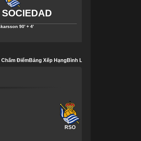
skarsson
90' + 4'
& Chấm Điểm
Bảng Xếp Hạng
Bình Luận
RSO