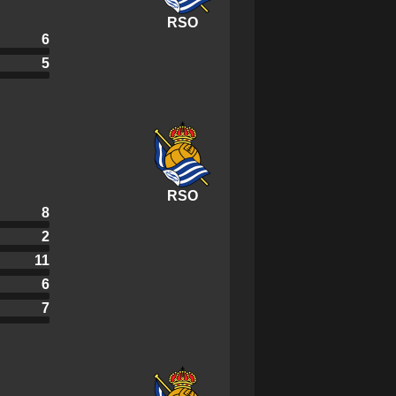
RSO
6
5
RSO
8
2
11
6
7