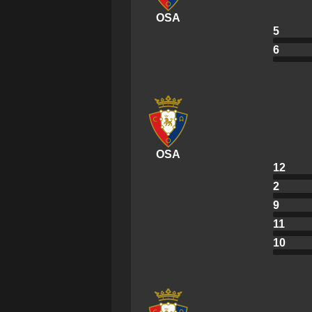
OSA
5
6
OSA
12
2
9
11
10