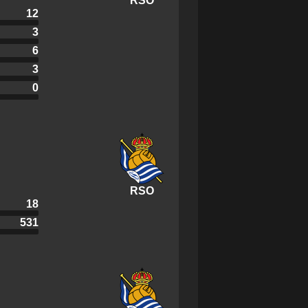
RSO
12
3
6
3
0
RSO
18
531