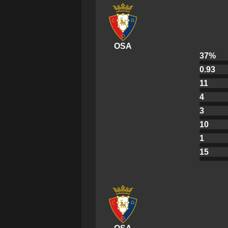
OSA
37
%
0.93
11
4
3
10
1
15