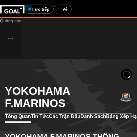
Trực tiếp
Vé
YOKOHAMA
F.MARINOS
Tổng Quan
Tin Tức
Các Trận Đấu
Danh Sách
Bảng Xếp H
YOKOHAMA F.MARINOS THÔNG