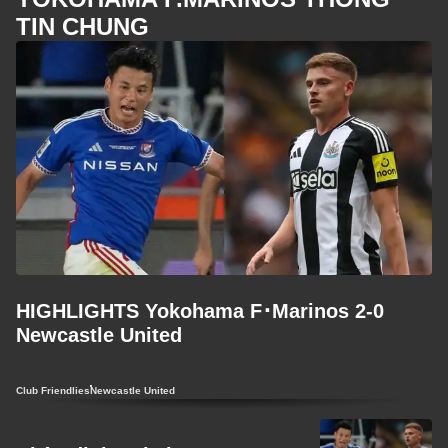
TIN CHUNG
HIGHLIGHTS Yokohama F･Marinos 2-0
Newcastle United
Club Friendlies
Newcastle United