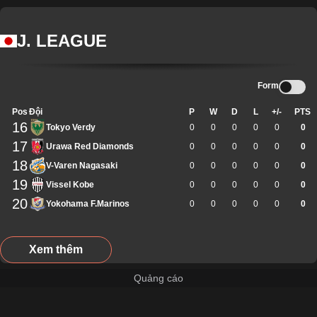
J. LEAGUE
Form
Pos
Đội
P
W
D
L
+/-
PTS
16
Tokyo Verdy
0
0
0
0
0
0
17
Urawa Red Diamonds
0
0
0
0
0
0
18
V-Varen Nagasaki
0
0
0
0
0
0
19
Vissel Kobe
0
0
0
0
0
0
20
Yokohama F.Marinos
0
0
0
0
0
0
Xem thêm