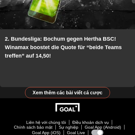
2. Bundesliga: Bochum gegen Hertha BSC!
Winamax boostet die Quote für “beide Teams
treffen” auf 14,50!
Xem thêm các bài viết cá cược
Liên hệ với chúng tôi
Điều khoản dịch vụ
Chính sách bảo mật
Sự nghiệp
Goal App (Android)
Goal App (iOS)
Goal Live