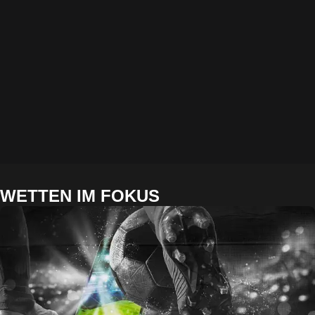
WETTEN IM FOKUS