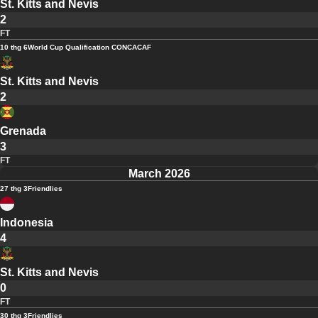
St. Kitts and Nevis
2
FT
10 thg 6
World Cup Qualification CONCACAF
St. Kitts and Nevis
2
Grenada
3
FT
March 2026
27 thg 3
Friendlies
Indonesia
4
St. Kitts and Nevis
0
FT
30 thg 3
Friendlies