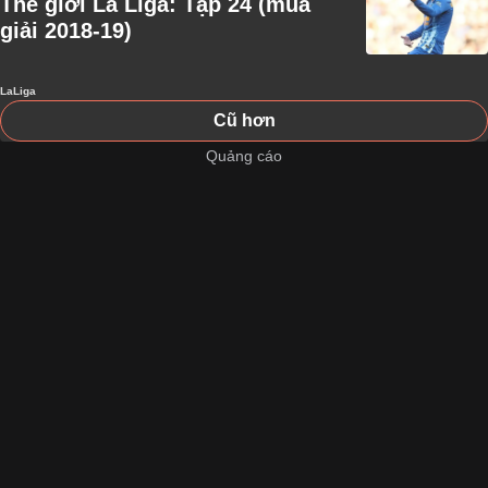
Thế giới La Liga: Tập 24 (mùa
giải 2018-19)
LaLiga
Cũ hơn