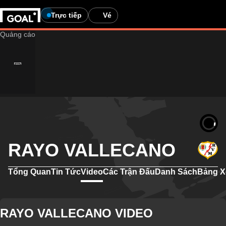
Trực tiếp
Vé
RAYO VALLECANO
Tổng Quan
Tin Tức
Video
Các Trận Đấu
Danh Sách
Bảng X
RAYO VALLECANO VIDEO