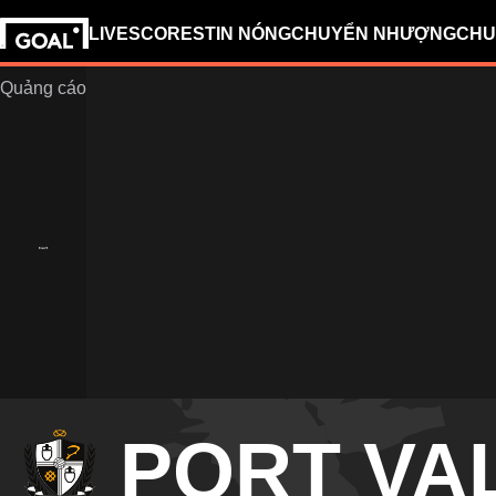
LIVESCORES
TIN NÓNG
CHUYỂN NHƯỢNG
CHU
PORT VA