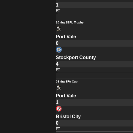
1
FT
10 thg 2
EFL Trophy
Port Vale
0
Stockport County
4
FT
03 thg 3
FA Cup
Port Vale
1
Bristol City
0
FT