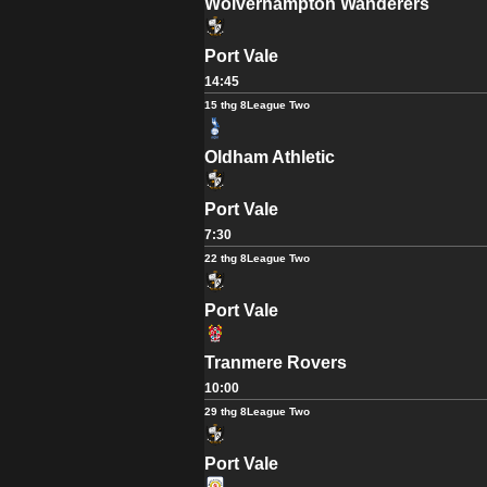
Wolverhampton Wanderers
Port Vale
14:45
15 thg 8
League Two
Oldham Athletic
Port Vale
7:30
22 thg 8
League Two
Port Vale
Tranmere Rovers
10:00
29 thg 8
League Two
Port Vale