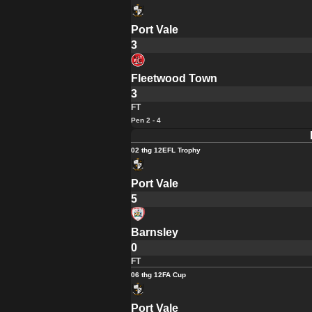
Port Vale
3
Fleetwood Town
3
FT
Pen 2 - 4
02 thg 12
EFL Trophy
Port Vale
5
Barnsley
0
FT
06 thg 12
FA Cup
Port Vale