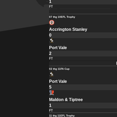
1
FT
07 thg 10
EFL Trophy
Accrington Stanley
0
Port Vale
2
FT
02 thg 11
FA Cup
Port Vale
5
Maldon & Tiptree
1
FT
11 thg 11
EFL Trophy