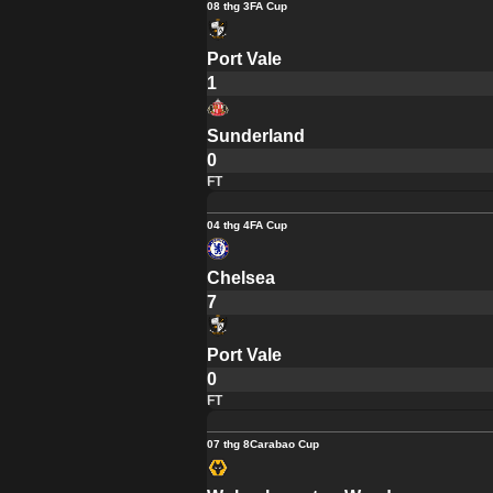
08 thg 3
FA Cup
Port Vale
1
Sunderland
0
FT
04 thg 4
FA Cup
Chelsea
7
Port Vale
0
FT
07 thg 8
Carabao Cup