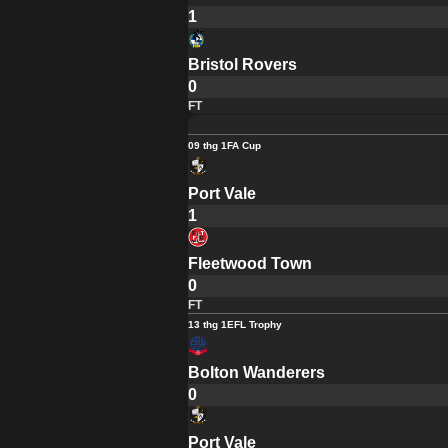
1
Bristol Rovers
0
FT
09 thg 1
FA Cup
Port Vale
1
Fleetwood Town
0
FT
13 thg 1
EFL Trophy
Bolton Wanderers
0
Port Vale