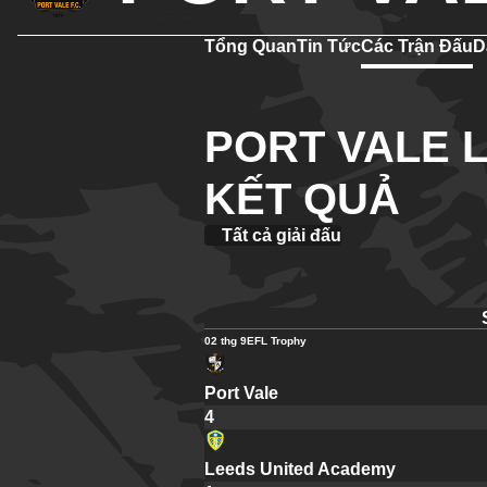
Tổng Quan
Tin Tức
Các Trận Đấu
D
PORT VALE L
KẾT QUẢ
Tất cả giải đấu
02 thg 9
EFL Trophy
Port Vale
4
Leeds United Academy