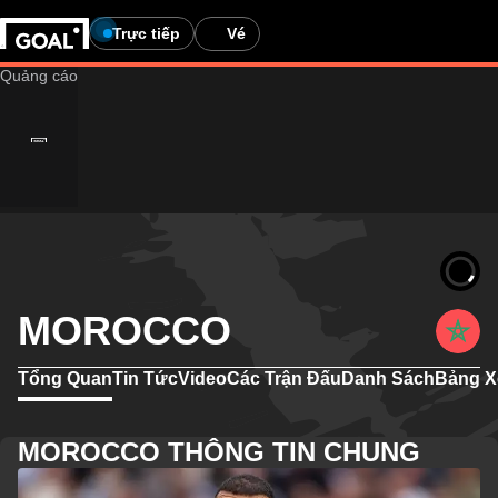
Trực tiếp
Vé
MOROCCO
Tổng Quan
Tin Tức
Video
Các Trận Đấu
Danh Sách
Bảng X
MOROCCO THÔNG TIN CHUNG