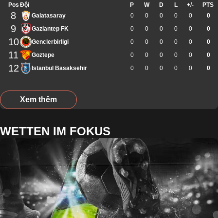
Pos
Đội
P
W
D
L
+/-
PTS
8
Galatasaray
0
0
0
0
0
0
9
Gaziantep FK
0
0
0
0
0
0
10
Genclerbirligi
0
0
0
0
0
0
11
Goztepe
0
0
0
0
0
0
12
Istanbul Basaksehir
0
0
0
0
0
0
Xem thêm
WETTEN IM FOKUS