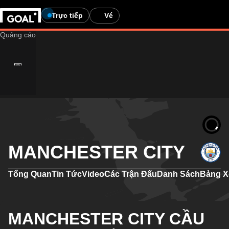
Trực tiếp
Vé
MANCHESTER CITY
Tổng Quan
Tin Tức
Video
Các Trận Đấu
Danh Sách
Bảng X
MANCHESTER CITY CẦU