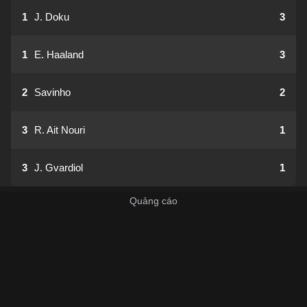
1
J. Doku
3
1
E. Haaland
3
2
Savinho
2
3
R. Ait Nouri
1
3
J. Gvardiol
1