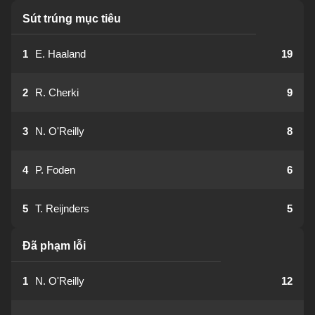
Sút trúng mục tiêu
1
E. Haaland
19
2
R. Cherki
9
3
N. O'Reilly
8
4
P. Foden
6
5
T. Reijnders
5
Đã phạm lỗi
1
N. O'Reilly
12