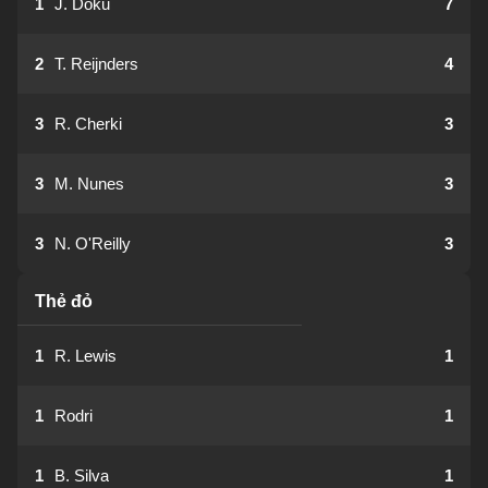
1
J. Doku
7
2
T. Reijnders
4
3
R. Cherki
3
3
M. Nunes
3
3
N. O'Reilly
3
Thẻ đỏ
1
R. Lewis
1
1
Rodri
1
1
B. Silva
1