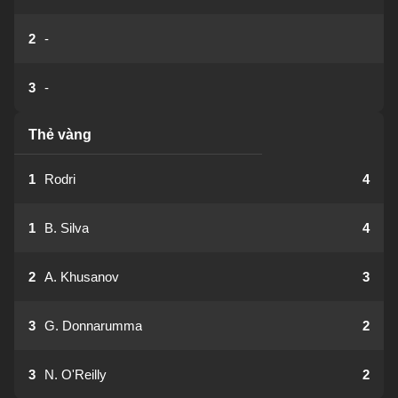
2
-
3
-
Thẻ vàng
1
Rodri
4
1
B. Silva
4
2
A. Khusanov
3
3
G. Donnarumma
2
3
N. O'Reilly
2