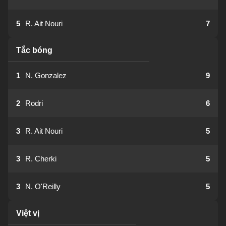
5
R. Ait Nouri
7
Tắc bóng
1
N. Gonzalez
9
2
Rodri
6
3
R. Ait Nouri
5
3
R. Cherki
5
3
N. O'Reilly
5
Việt vị