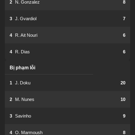
2
N. Gonzalez
8
3
J. Gvardiol
7
4
R. Ait Nouri
6
4
R. Dias
6
Bị phạm lỗi
1
J. Doku
20
2
M. Nunes
10
3
Savinho
9
4
O. Marmoush
8