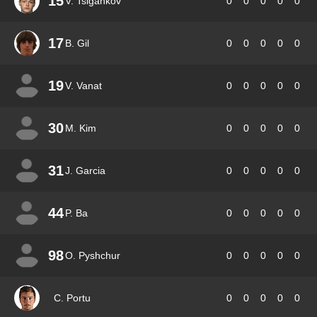
15
V. Tsigankov
0
0
0
0
0
17
B. Gil
0
0
0
0
0
19
V. Vanat
0
0
0
0
0
30
M. Kim
0
0
0
0
0
31
J. Garcia
0
0
0
0
0
44
P. Ba
0
0
0
0
0
98
O. Pyshchur
0
0
0
0
0
C. Portu
0
0
0
0
0