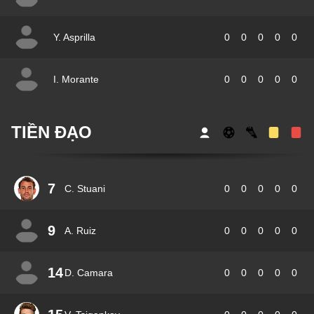
Y. Asprilla
0
0
0
0
0
I. Morante
0
0
0
0
0
TIỀN ĐẠO
7
C. Stuani
0
0
0
0
0
9
A. Ruiz
0
0
0
0
0
14
D. Camara
0
0
0
0
0