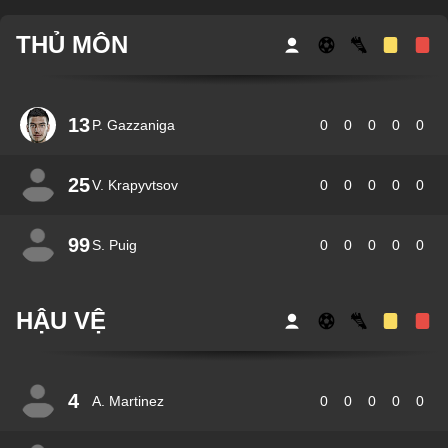
THỦ MÔN
13
P. Gazzaniga
0
0
0
0
0
25
V. Krapyvtsov
0
0
0
0
0
99
S. Puig
0
0
0
0
0
HẬU VỆ
4
A. Martinez
0
0
0
0
0