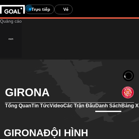
Trực tiếp
Vé
GIRONA
Tổng Quan
Tin Tức
Video
Các Trận Đấu
Danh Sách
Bảng X
GIRONAĐỘI HÌNH