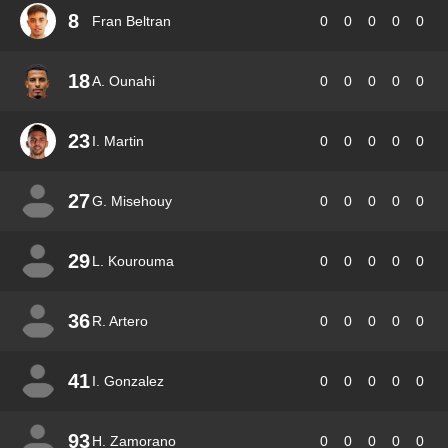
8
Fran Beltran
0
0
0
0
0
18
A. Ounahi
0
0
0
0
0
23
I. Martin
0
0
0
0
0
27
G. Misehouy
0
0
0
0
0
29
L. Kourouma
0
0
0
0
0
36
R. Artero
0
0
0
0
0
41
I. Gonzalez
0
0
0
0
0
93
H. Zamorano
0
0
0
0
0