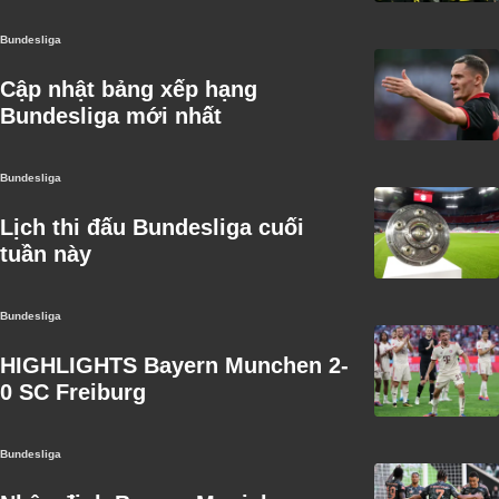
Bundesliga
Cập nhật bảng xếp hạng
Bundesliga mới nhất
Bundesliga
Lịch thi đấu Bundesliga cuối
tuần này
Bundesliga
HIGHLIGHTS Bayern Munchen 2-
0 SC Freiburg
Bundesliga