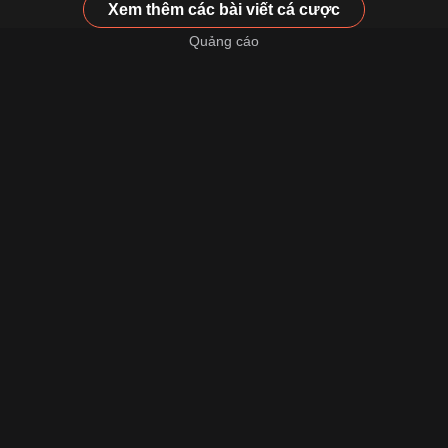
Xem thêm các bài viết cá cược