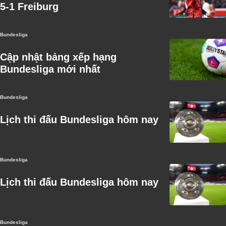
5-1 Freiburg
Bundesliga
Cập nhật bảng xếp hạng
Bundesliga mới nhất
Bundesliga
Lịch thi đấu Bundesliga hôm nay
Bundesliga
Lịch thi đấu Bundesliga hôm nay
Bundesliga