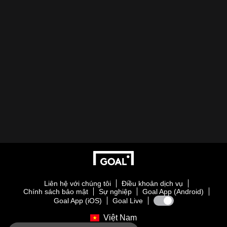
Liên hệ với chúng tôi
Điều khoản dịch vụ
Chính sách bảo mật
Sự nghiệp
Goal App (Android)
Goal App (iOS)
Goal Live
Việt Nam