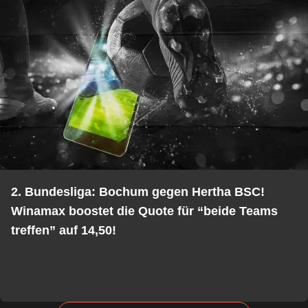
2. Bundesliga: Bochum gegen Hertha BSC!
Winamax boostet die Quote für “beide Teams
treffen” auf 14,50!