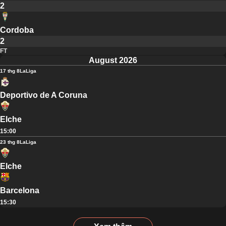
2
Cordoba
2
FT
August 2026
17 thg 8
LaLiga
Deportivo de A Coruna
Elche
15:00
23 thg 8
LaLiga
Elche
Barcelona
15:30