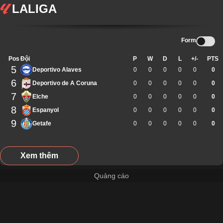
LALIGA
Form
Pos
Đội
P
W
D
L
+/-
PTS
5
Deportivo Alaves
0
0
0
0
0
0
6
Deportivo de A Coruna
0
0
0
0
0
0
7
Elche
0
0
0
0
0
0
8
Espanyol
0
0
0
0
0
0
9
Getafe
0
0
0
0
0
0
Xem thêm