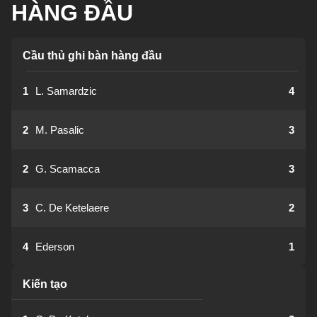
HÀNG ĐẦU
Cầu thủ ghi bàn hàng đầu
1
L. Samardzic
4
2
M. Pasalic
3
2
G. Scamacca
3
3
C. De Ketelaere
2
4
Ederson
1
Kiến tạo