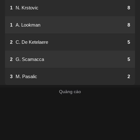
1
N. Krstovic
8
1
A. Lookman
8
2
C. De Ketelaere
5
2
G. Scamacca
5
3
M. Pasalic
2