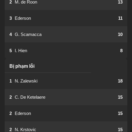
2
M. de Roon
13
3
Ederson
11
4
G. Scamacca
10
5
I. Hien
8
Bị phạm lỗi
1
N. Zalewski
18
2
C. De Ketelaere
15
2
Ederson
15
2
N. Krstovic
15