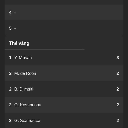
4
-
5
-
Thẻ vàng
1
Y. Musah
3
2
M. de Roon
2
2
B. Djimsiti
2
2
O. Kossounou
2
2
G. Scamacca
2