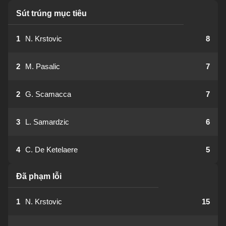
Sút trúng mục tiêu
1
N. Krstovic
8
2
M. Pasalic
7
2
G. Scamacca
7
3
L. Samardzic
6
4
C. De Ketelaere
5
Đã phạm lỗi
1
N. Krstovic
15