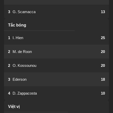
3
G. Scamacca
13
Tắc bóng
1
I. Hien
25
2
M. de Roon
20
2
O. Kossounou
20
3
Ederson
18
4
D. Zappacosta
10
Việt vị