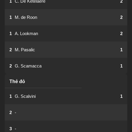
1
C. De Ketelaere
2
1
M. de Roon
2
1
A. Lookman
2
2
M. Pasalic
1
2
G. Scamacca
1
Thẻ đỏ
1
G. Scalvini
1
2
-
3
-