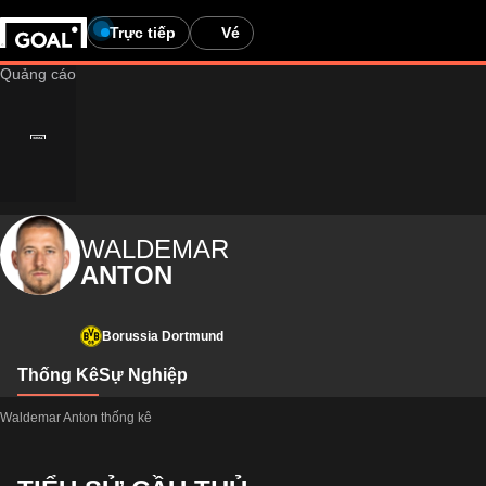
Trực tiếp
Vé
WALDEMAR
ANTON
Borussia Dortmund
Thống Kê
Sự Nghiệp
Waldemar Anton thống kê