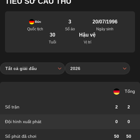
TIỂU SỬ CẦU THỦ
3
20/07/1996
Đức
Quốc tịch
Số áo
Ngày sinh
30
Hậu vệ
Tuổi
Vị trí
Tất cả giải đấu
2026
Tổng
Số trận
2
2
Đội hình xuất phát
0
0
Số phút đã chơi
50
50