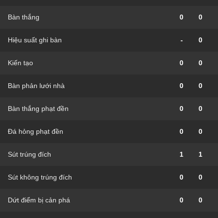
Bàn thắng
0
0
Hiệu suất ghi bàn
-
0
Kiến tạo
0
0
Bàn phản lưới nhà
0
0
Bàn thắng phạt đền
0
0
Đá hỏng phạt đền
0
0
Sút trúng đích
1
1
Sút không trúng đích
0
0
Dứt điểm bị cản phá
0
0