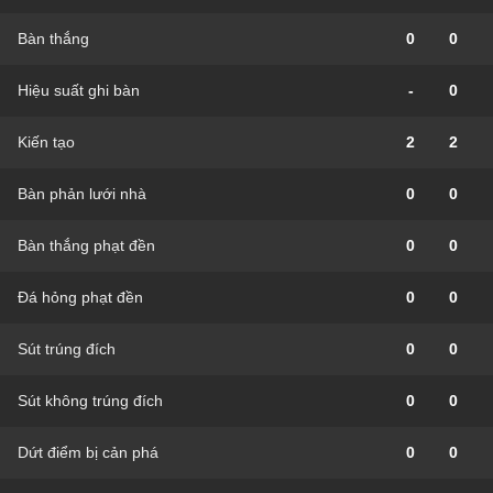
Bàn thắng
0
0
Hiệu suất ghi bàn
-
0
Kiến tạo
2
2
Bàn phản lưới nhà
0
0
Bàn thắng phạt đền
0
0
Đá hỏng phạt đền
0
0
Sút trúng đích
0
0
Sút không trúng đích
0
0
Dứt điểm bị cản phá
0
0