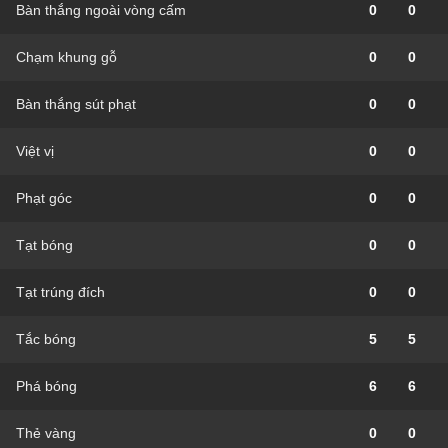
Bàn thắng ngoài vòng cấm
0
0
Chạm khung gỗ
0
0
Bàn thắng sút phạt
0
0
Việt vị
0
0
Phạt góc
0
0
Tạt bóng
0
0
Tạt trúng đích
0
0
Tắc bóng
5
5
Phá bóng
6
6
Thẻ vàng
0
0