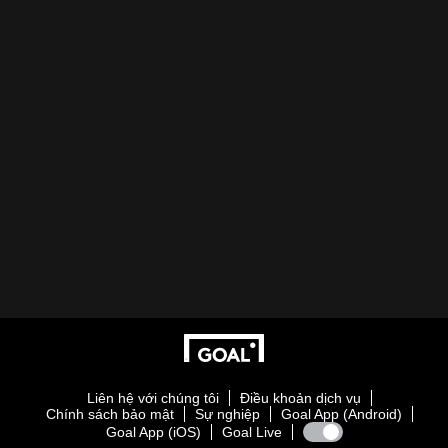
Liên hệ với chúng tôi
Điều khoản dịch vụ
Chính sách bảo mật
Sự nghiệp
Goal App (Android)
Goal App (iOS)
Goal Live