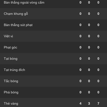
Bàn thắng ngoài vòng cấm
0
0
0
Chạm khung gỗ
0
0
0
Bàn thắng sút phạt
0
0
0
Việt vị
0
0
0
Phạt góc
0
0
0
Tạt bóng
0
0
0
Tạt trúng đích
0
0
0
Tắc bóng
0
0
0
Phá bóng
0
0
0
Thẻ vàng
4
3
7