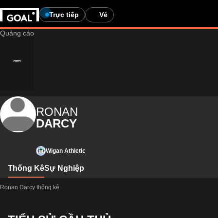
Trực tiếp
Vé
RONAN
DARCY
Wigan Athletic
Thống Kê
Sự Nghiệp
Ronan Darcy thống kê