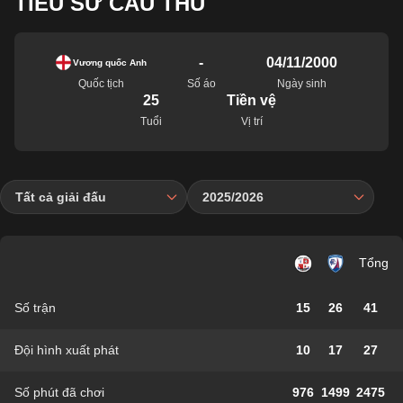
TIỂU SỬ CẦU THỦ
-
04/11/2000
Vương quốc Anh
Quốc tịch
Số áo
Ngày sinh
25
Tiền vệ
Tuổi
Vị trí
Tất cả giải đấu
2025/2026
Tổng
Số trận
15
26
41
Đội hình xuất phát
10
17
27
Số phút đã chơi
976
1499
2475