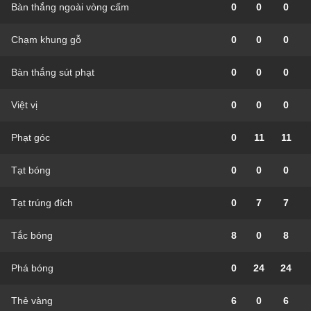
Bàn thắng ngoài vòng cấm
0
0
0
Chạm khung gỗ
0
0
0
Bàn thắng sút phạt
0
0
0
Việt vị
0
0
0
Phạt góc
0
11
11
Tạt bóng
0
0
0
Tạt trúng đích
0
7
7
Tắc bóng
8
0
8
Phá bóng
0
24
24
Thẻ vàng
6
0
6