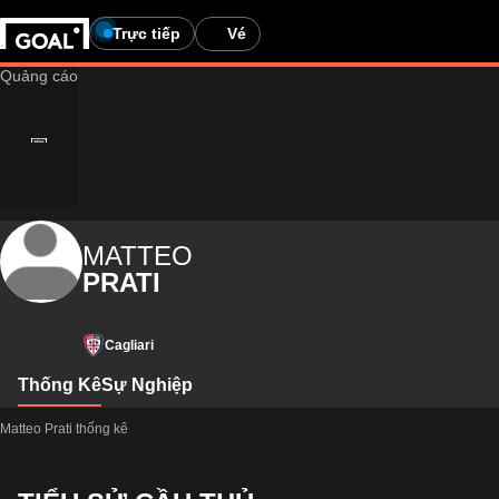
Trực tiếp
Vé
MATTEO
PRATI
Cagliari
Thống Kê
Sự Nghiệp
Matteo Prati thống kê