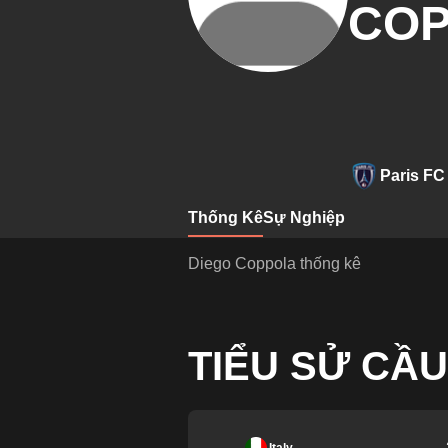
CO
Paris FC
Thống Kê
Sự Nghiệp
Diego Coppola thống kê
TIỂU SỬ CẦU