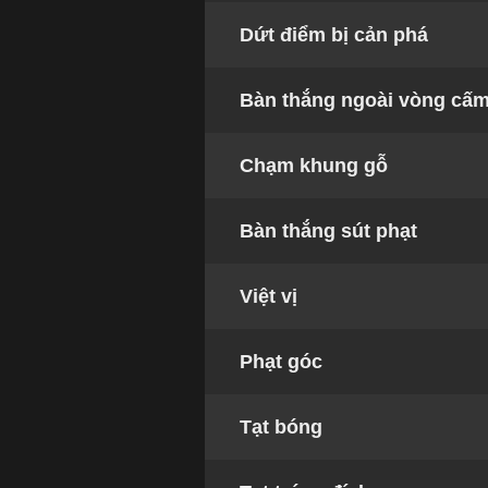
Dứt điểm bị cản phá
Bàn thắng ngoài vòng cấ
Chạm khung gỗ
Bàn thắng sút phạt
Việt vị
Phạt góc
Tạt bóng