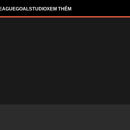
LEAGUE
GOALSTUDIO
XEM THÊM