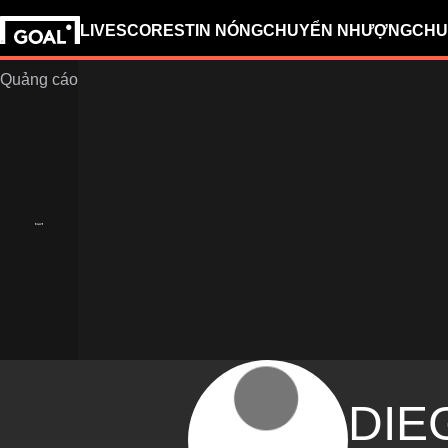
LIVESCORES
TIN NÓNG
CHUYỂN NHƯỢNG
CHU
DIE