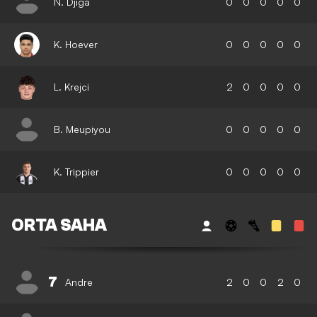
N. Djiga
0
0
0
0
0
K. Hoever
0
0
0
0
0
L. Krejci
2
0
0
0
0
B. Meupiyou
0
0
0
0
0
K. Trippier
0
0
0
0
0
ORTA SAHA
7
Andre
2
0
0
2
0