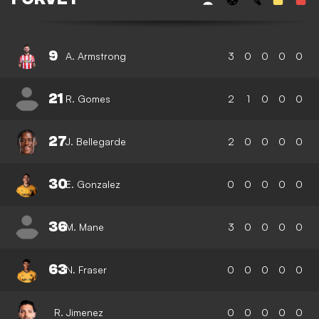
9
A. Armstrong
3
0
0
0
0
21
R. Gomes
2
1
0
0
0
27
J. Bellegarde
2
0
0
0
0
30
E. Gonzalez
0
0
0
0
0
36
M. Mane
3
0
0
0
0
63
N. Fraser
0
0
0
0
0
R. Jimenez
0
0
0
0
0