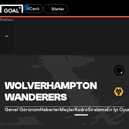
Canlı
Biletler
WOLVERHAMPTON
WANDERERS
Genel Görünüm
Haberler
Maçlar
Kadro
Sıralama
En İyi Oyu