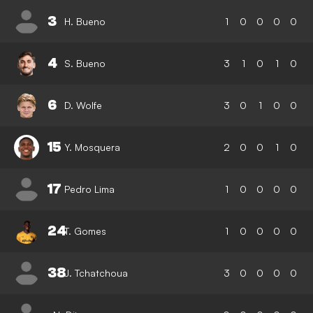
3
H. Bueno
1
0
0
0
0
4
S. Bueno
3
1
0
1
0
6
D. Wolfe
3
0
1
0
0
15
Y. Mosquera
2
0
0
1
0
17
Pedro Lima
1
0
0
0
0
24
T. Gomes
1
0
0
0
0
38
J. Tchatchoua
3
0
0
0
0