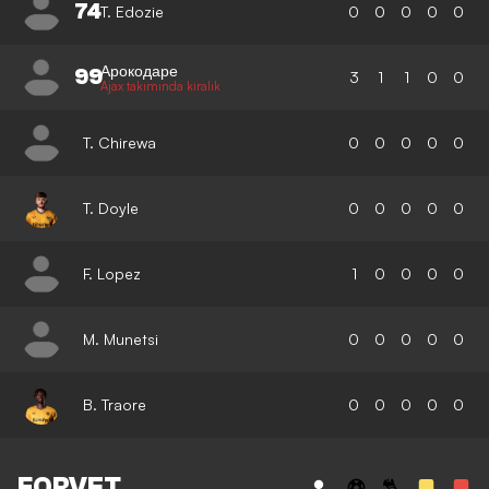
74
T. Edozie
0
0
0
0
0
Арокодаре
99
3
1
1
0
0
Ajax takımında kiralık
T. Chirewa
0
0
0
0
0
T. Doyle
0
0
0
0
0
F. Lopez
1
0
0
0
0
M. Munetsi
0
0
0
0
0
B. Traore
0
0
0
0
0
FORVET