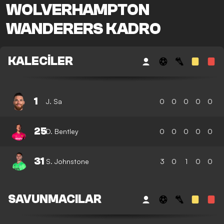
WOLVERHAMPTON
WANDERERS KADRO
KALECILER
1
J. Sa
0
0
0
0
0
25
D. Bentley
0
0
0
0
0
31
S. Johnstone
3
0
1
0
0
SAVUNMACILAR