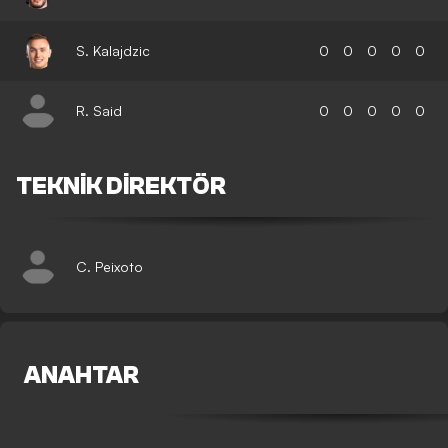
S. Kalajdzic
0
0
0
0
0
R. Said
0
0
0
0
0
TEKNIK DIREKTÖR
C. Peixoto
ANAHTAR