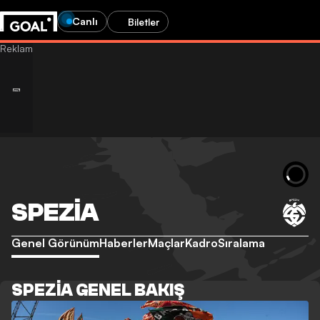
Canlı
Biletler
SPEZIA
Genel Görünüm
Haberler
Maçlar
Kadro
Sıralama
SPEZIA GENEL BAKIŞ