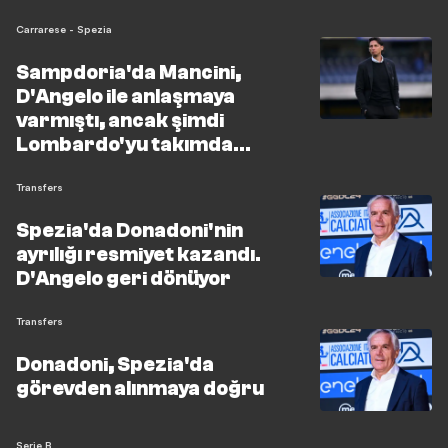
Carrarese - Spezia
Sampdoria'da Mancini,
D'Angelo ile anlaşmaya
varmıştı, ancak şimdi
Lombardo'yu takımda
tutmak istiyor. Fredberg ise
Cioffi'yi düşünüyor
Transfers
Spezia'da Donadoni'nin
ayrılığı resmiyet kazandı.
D'Angelo geri dönüyor
Transfers
Donadoni, Spezia'da
görevden alınmaya doğru
Serie B