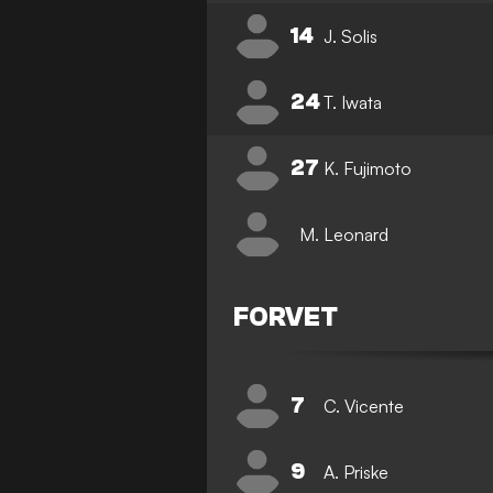
14
J. Solis
24
T. Iwata
27
K. Fujimoto
M. Leonard
FORVET
7
C. Vicente
9
A. Priske