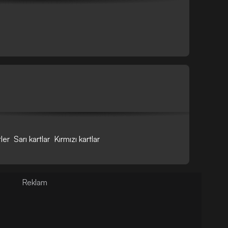
tler
Sarı kartlar
Kırmızı kartlar