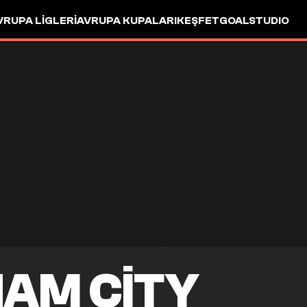
VRUPA LIGLERI
AVRUPA KUPALARI
KEŞFET
GOALSTUDIO
AM CITY