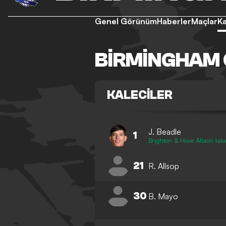
Genel Görünüm
Haberler
Maçlar
K
BIRMINGHAM 
KALECILER
J. Beadle
1
Brighton & Hove Albion takı
21
R. Allsop
30
B. Mayo