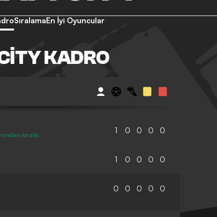
adro
Sıralama
En İyi Oyuncular
CITY KADRO
1
0
0
0
0
mından kiralık
1
0
0
0
0
0
0
0
0
0