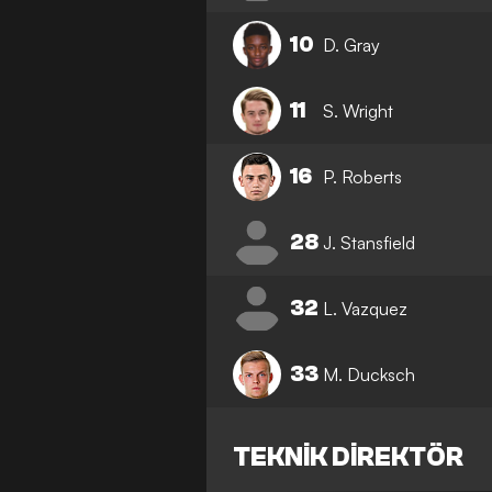
10
D. Gray
11
S. Wright
16
P. Roberts
28
J. Stansfield
32
L. Vazquez
33
M. Ducksch
TEKNIK DIREKTÖR