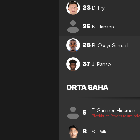
23
D. Fry
25
K. Hansen
26
B. Osayi-Samuel
37
J. Panzo
ORTA SAHA
T. Gardner-Hickman
5
Blackburn Rovers takımında 
8
S. Paik