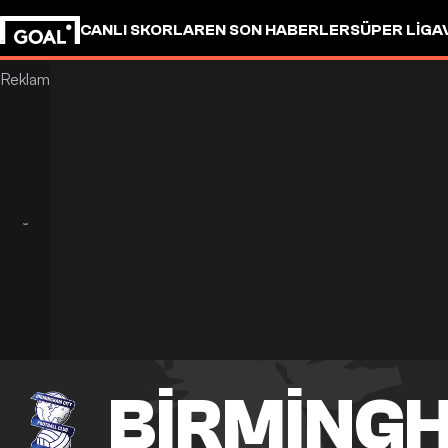
CANLI SKORLAR
EN SON HABERLER
SÜPER LIG
A
BIRMINGH