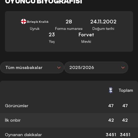
OYUNCU BIYOGRAFISI
28
24.11.2002
Birleşik Krallık
Uyruk
Forma numarası
Doğum tarihi
23
Forvet
Yaş
Mevki
Tüm müsabakalar
2025/2026
Toplam
Görünümler
47
47
İlk onbir
42
42
Oynanan dakikalar
3451
3451