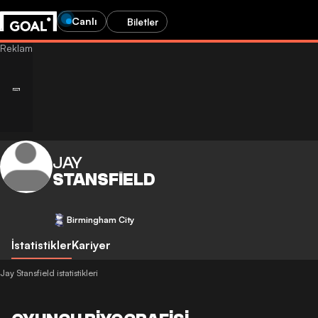
Canlı
Biletler
JAY
STANSFIELD
Birmingham City
İstatistikler
Kariyer
Jay Stansfield istatistikleri