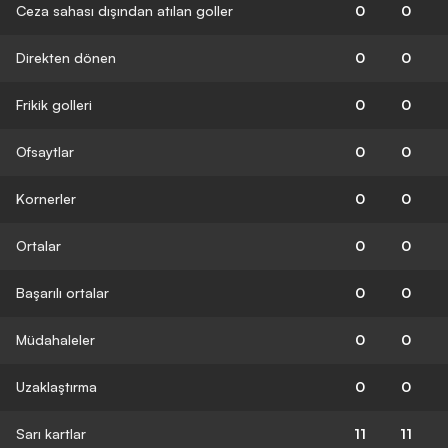
Ceza sahası dışından atılan goller
0
0
Direkten dönen
0
0
Frikik golleri
0
0
Ofsaytlar
0
0
Kornerler
0
0
Ortalar
0
0
Başarılı ortalar
0
0
Müdahaleler
0
0
Uzaklaştırma
0
0
Sarı kartlar
11
11