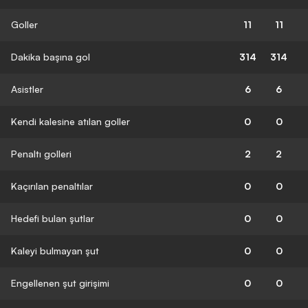
Goller
11
11
Dakika başına gol
314
314
Asistler
6
6
Kendi kalesine atılan goller
0
0
Penaltı golleri
2
2
Kaçırılan penaltılar
0
0
Hedefi bulan şutlar
0
0
Kaleyi bulmayan şut
0
0
Engellenen şut girişimi
0
0