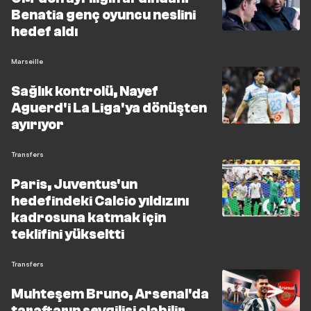
Benatia genç oyuncu neslini
hedef aldı
Marseille
Sağlık kontrolü, Nayef
Aguerd'i La Liga'ya dönüşten
ayırıyor
Transfers
Paris, Juventus'un
hedefindeki Calcio yıldızını
kadrosuna katmak için
teklifini yükseltti
Transfers
Muhteşem Bruno, Arsenal'da
taraftarın sevgilisi olabilir