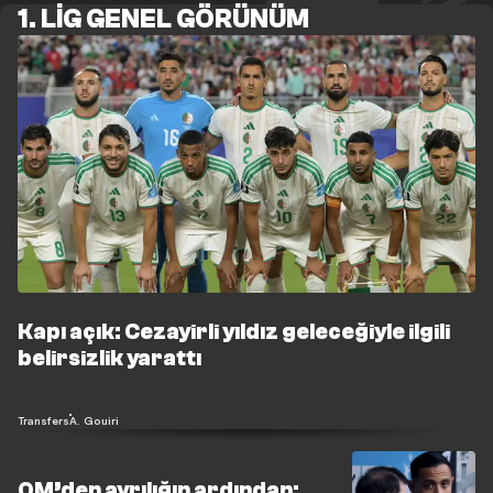
1. LIG GENEL GÖRÜNÜM
Kapı açık: Cezayirli yıldız geleceğiyle ilgili
belirsizlik yarattı
Transfers
A. Gouiri
OM’den ayrılığın ardından: