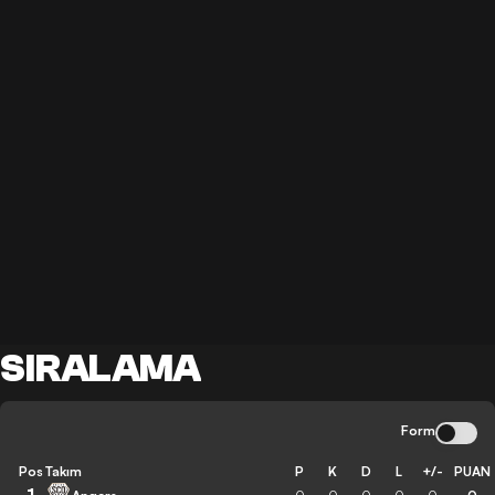
SIRALAMA
Form
Pos
Takım
P
K
D
L
+/-
PUAN