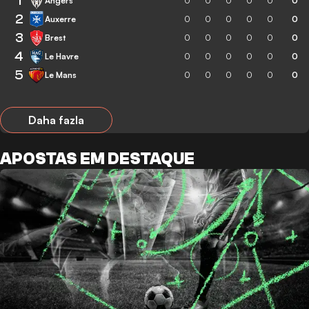
1
Angers
0
0
0
0
0
0
2
Auxerre
0
0
0
0
0
0
3
Brest
0
0
0
0
0
0
4
Le Havre
0
0
0
0
0
0
5
Le Mans
0
0
0
0
0
0
Daha fazla
APOSTAS EM DESTAQUE