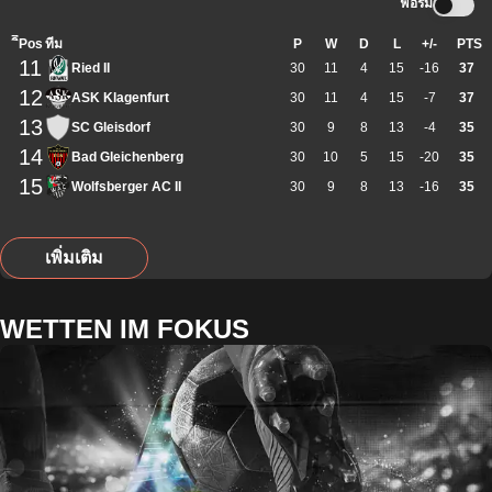
ฟอร์ม
ิีPos
ทีม
P
W
D
L
+/-
PTS
11
Ried II
30
11
4
15
-16
37
12
ASK Klagenfurt
30
11
4
15
-7
37
13
SC Gleisdorf
30
9
8
13
-4
35
14
Bad Gleichenberg
30
10
5
15
-20
35
15
Wolfsberger AC II
30
9
8
13
-16
35
เพิ่มเติม
WETTEN IM FOKUS