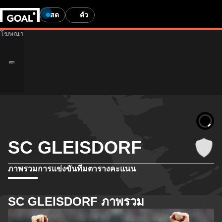
สด
ตั๋ว
SC GLEISDORF
ภาพรวม
การแข่งขัน
ทีม
ตารางคะแนน
SC GLEISDORF ภาพรวม