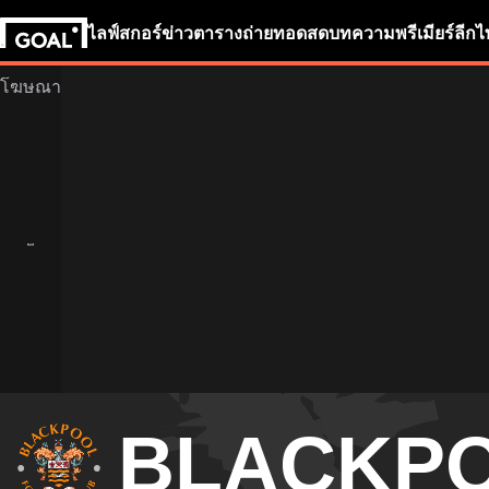
ไลฟ์สกอร์
ข่าว
ตารางถ่ายทอดสด
บทความ
พรีเมียร์ลีก
ไ
BLACKP