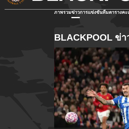
ภาพรวม
ข่าว
การแข่งขัน
ทีม
ตารางคะ
BLACKPOOL ข่า