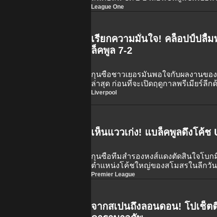
League One
เรียกความมั่นใจ! คล็อปป์ปลื
ล็คพูล 7-2
กุนซือชาวเยอรมันพอใจกับผลงานของแข้
ล่าสุด ก่อนที่จะเปิดฤดูกาลพรีเมียร์ลี
สัปดาห์หน้า
Liverpool
เห็นแววเก่ง! แบล็คพูลดึงโค้ช 
กุนซือทีมสำรองหงส์แดงตัดสินใจโบก
ตำแหน่งโค้ชใหญ่ของสโมสรในลีกวั
Premier League
จากสเปนถึงลอนดอน! โปเช็ตติ