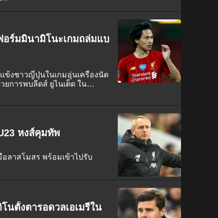
้มฟอร์มมินามิโนะเกมถล่มแบ
งชาวญี่ปุ่นในเกมอุ่นเครื่องนัด
กด้วยการพบลีดส์ ยูไนเต็ด ใน
U23 หงส์คุมทัพ
มือลาสโมสร พร้อมเข้าไปรับ
น
โนตั้งตารอดวลเอเมรีใน