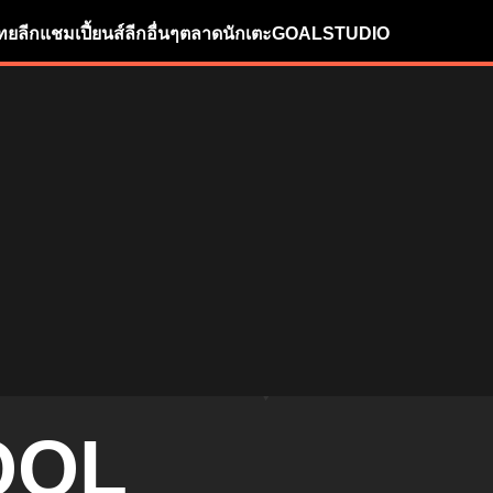
ทยลีก
แชมเปี้ยนส์ลีก
อื่นๆ
ตลาดนักเตะ
GOALSTUDIO
OOL