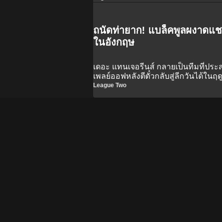
ถนัดท่ายาก! แบล็คพูลผงาดแชม
ในอังกฤษ
เดอะ แทนเจอรีนส์ กลายเป็นทีมที่ประ
เพลย์ออฟหลังตีตั๋วกลับสู่ลีกวันได้ในฤด
League Two