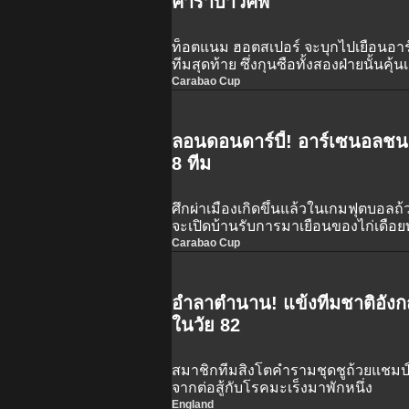
คาราบาวคัพ
ท็อตแนม ฮอตสเปอร์ จะบุกไปเยือนอ
ทีมสุดท้าย ซึ่งกุนซือทั้งสองฝ่ายนั้นคุ้
สเปน
Carabao Cup
ลอนดอนดาร์บี้! อาร์เซนอลช
8 ทีม
ศึกผ่าเมืองเกิดขึ้นแล้วในเกมฟุตบอลถ้
จะเปิดบ้านรับการมาเยือนของไก่เดือย
Carabao Cup
อำลาตำนาน! แข้งทีมชาติอังก
ในวัย 82
สมาชิกทีมสิงโตคำรามชุดชูถ้วยแชมป์โ
จากต่อสู้กับโรคมะเร็งมาพักหนึ่ง
England