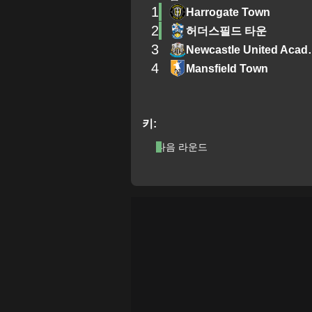
1
Harrogate Town
2
허더스필드 타운
3
Newcastl
4
Mansfield Town
키:
다음 라운드