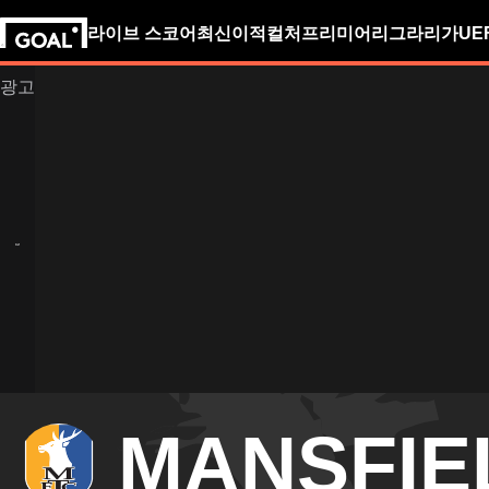
라이브 스코어
최신
이적
컬처
프리미어리그
라리가
UE
MANSFIE