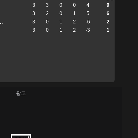
3
3
0
0
4
9
3
2
0
1
5
6
3
0
1
2
-6
2
e United Academy
3
0
1
2
-3
1