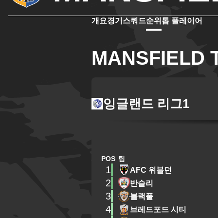
개요
경기
스쿼드
순위
톱 플레이어
MANSFIELD
잉글랜드 리그1
POS
팀
1
AFC 위블던
2
반슬리
3
블랙풀
4
브레드포드 시티