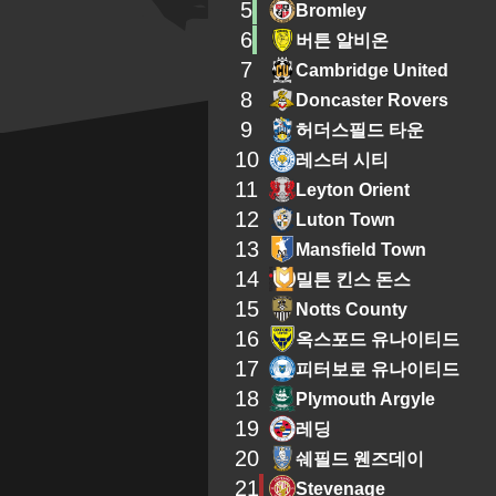
5
Bromley
6
버튼 알비온
7
Cambridge United
8
Doncaster Rovers
9
허더스필드 타운
10
레스터 시티
11
Leyton Orient
12
Luton Town
13
Mansfield Town
14
밀튼 킨스 돈스
15
Notts County
16
옥스포드 유나이티드
17
피터보로 유나이티드
18
Plymouth Argyle
19
레딩
20
쉐필드 웬즈데이
21
Stevenage