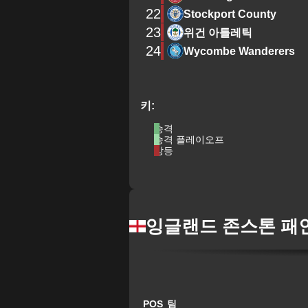
22
Stockport County
23
위건 아틀레틱
24
Wycombe Wanderers
키:
승격
승격 플레이오프
강등
잉글랜드 존스톤 패
POS
팀