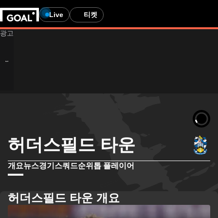
Live
티켓
허더스필드 타운
개요
뉴스
경기
스쿼드
순위
톱 플레이어
허더스필드 타운 개요