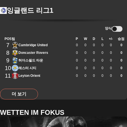
잉글랜드 리그1
양식
POS
팀
P
W
D
L
+/-
승점
7
Cambridge United
0
0
0
0
0
0
8
Doncaster Rovers
0
0
0
0
0
0
9
허더스필드 타운
0
0
0
0
0
0
10
레스터 시티
0
0
0
0
0
0
11
Leyton Orient
0
0
0
0
0
0
더 보기
WETTEN IM FOKUS