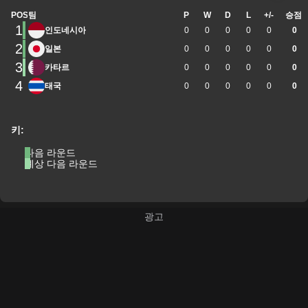
POS
팀
P
W
D
L
+/-
승점
1
인도네시아
0
0
0
0
0
0
2
일본
0
0
0
0
0
0
3
카타르
0
0
0
0
0
0
4
태국
0
0
0
0
0
0
키:
다음 라운드
예상 다음 라운드