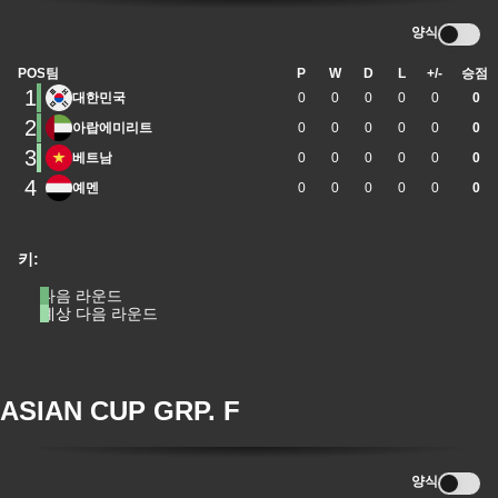
양식
POS
팀
P
W
D
L
+/-
승점
1
대한민국
0
0
0
0
0
0
2
아랍에미리트
0
0
0
0
0
0
3
베트남
0
0
0
0
0
0
4
예멘
0
0
0
0
0
0
키:
다음 라운드
예상 다음 라운드
ASIAN CUP GRP. F
양식