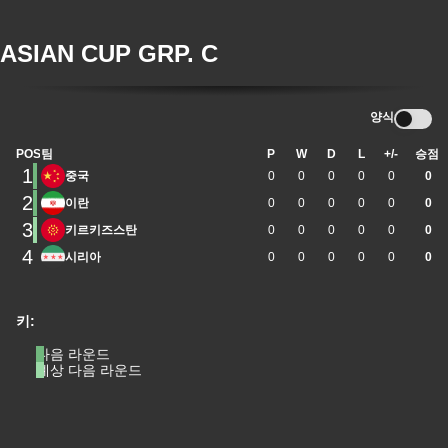
ASIAN CUP GRP. C
양식
POS
팀
P
W
D
L
+/-
승점
1
중국
0
0
0
0
0
0
2
이란
0
0
0
0
0
0
3
키르키즈스탄
0
0
0
0
0
0
4
시리아
0
0
0
0
0
0
키:
다음 라운드
예상 다음 라운드