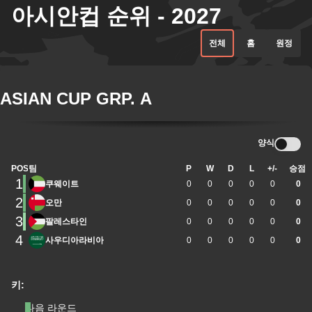
아시안컵 순위 - 2027
전체
홈
원정
ASIAN CUP GRP. A
양식
POS
팀
P
W
D
L
+/-
승점
1
쿠웨이트
0
0
0
0
0
0
2
오만
0
0
0
0
0
0
3
팔레스타인
0
0
0
0
0
0
4
사우디아라비아
0
0
0
0
0
0
키:
다음 라운드