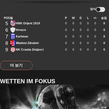
양식
POS
팀
P
W
D
L
+/-
승점
5
HNK Orijent 1919
0
0
0
0
0
0
6
Hrvace
0
0
0
0
0
0
7
Karlovac
0
0
0
0
0
0
8
Mladost Zdralovi
0
0
0
0
0
0
9
NK Croatia Zmijavci
0
0
0
0
0
0
더 보기
WETTEN IM FOKUS