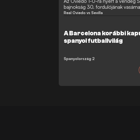
Az Oviedo 1-0-ra nyert a vendég Se
bajnokság 30. fordulójának vasárna
nagy menekülésbe kezdett, miközb
Real Oviedo vs Sevilla
helyzetbe lavírozza magát, most má
piros-fehérek a bennmaradásért küz
A Barcelona korábbi kapu
spanyol futballvilág
Spanyolország 2