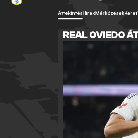
Áttekintés
Hírek
Mérkőzések
Keret
REAL OVIEDO Á