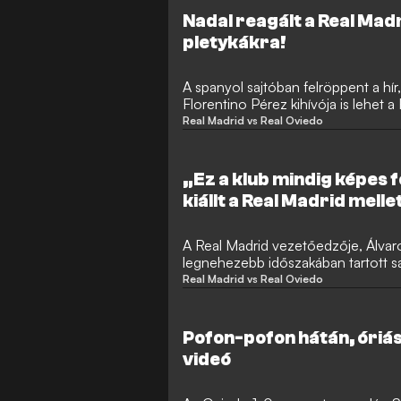
Nadal reagált a Real Mad
pletykákra!
A spanyol sajtóban felröppent a hír
Florentino Pérez kihívója is lehet a
teniszikon azonban most egyértelmű
Real Madrid vs Real Oviedo
22-szeres Grand Slam-bajnok közöl
indulni a királyi klub elnökválasztá
vonatkozóan nem zárt ki semmit.
„Ez a klub mindig képes f
kiállt a Real Madrid melle
A Real Madrid vezetőedzője, Álvar
legnehezebb időszakában tartott sa
beszélt a kritikákról, Kylian Mbappé
Real Madrid vs Real Oviedo
szerepéről, valamint arról is, miért h
erejében.
Pofon-pofon hátán, óriási
videó