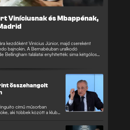
rt Viníciusnak és Mbappénak,
 Madrid
ára kezdőként Vinícius Júnior, majd csereként
iedo bajnokin. A Bernabéuban uralkodó
 Bellingham találatai enyhítették: sima kétgólos
rint összehangolt
n
iringuito című műsorban
öke, aki többek között a klub
ezonról, a Negreira-ügyről,
nso kinevezéséről, vvalamint