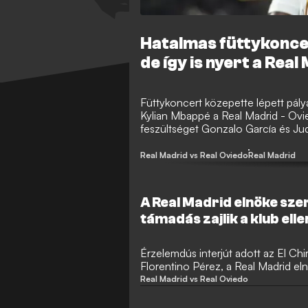
Hatalmas füttykonce
de így is nyert a Real
Füttykoncert közepette lépett pály
Kylian Mbappé a Real Madrid - Ov
feszültséget Gonzalo García és Jude
hazai siker született.
Real Madrid vs Real Oviedo
Real Madrid
A Real Madrid elnöke sze
támadás zajlik a klub elle
Érzelemdús interjút adott az El Ch
Florentino Pérez, a Real Madrid eln
körüli botrányokról, a sikertelen sz
Real Madrid vs Real Oviedo
Mourinho visszatéréséről, Xabi Alo
saját jövőjéről is őszintén beszélt.