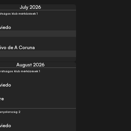
July 2026
átságos klub mérközések 1
viedo
ivo de A Coruna
August 2026
rátságos klub mérközések 1
viedo
re
anyolország 2
viedo