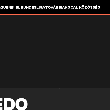
AGUE
NB I
BL
BUNDESLIGA
TOVÁBBIAK
GOAL KÖZÖSSÉG
EDO