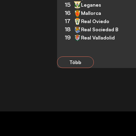
15
Leganes
16
Mallorca
17
Real Oviedo
18
Real Sociedad B
19
Real Valladolid
Több