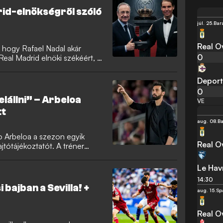
rid-elnökségről szóló
júl. 25.
Bar
Real O
, hogy Rafael Nadal akár
0
 Real Madrid elnöki székéért, a
en reagált a pletykákra. A
te: jelenleg nem készül
Deport
sán, ugyanakkor a jövőre
0
elállni” – Arbeloa
VE
tt
aug. 08.
Ba
o Arbeloa a szezon egyik
Real O
jtótájékoztatót. A tréner
 helyzetéről, Florentino Pérez
isz továbbra is a királyi gárda
Le Hav
14:30
 bajban a Sevilla! +
aug. 15.
Sp
Real O