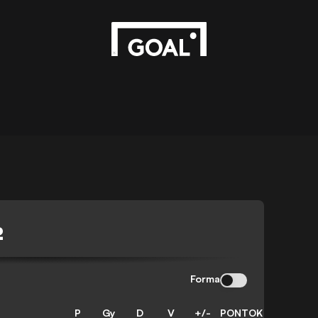
2
Forma
P
Gy
D
V
+/-
PONTOK