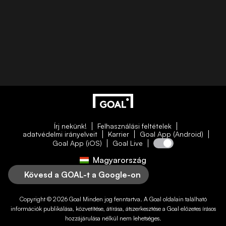
Írj nekünk!
Felhasználási feltételek
adatvédelmi irányelveit
Karrier
Goal App (Android)
Goal App (iOS)
Goal Live
Magyarország
Kövesd a GOAL-t a Google-on
Copyright © 2026
Goal
Minden jog fenntartva. A
Goal
oldalain található
információk publikálása, közvetítése, átírása, átszerkesztése a
Goal
előzetes írásos
hozzájárulása nélkül nem lehetséges.