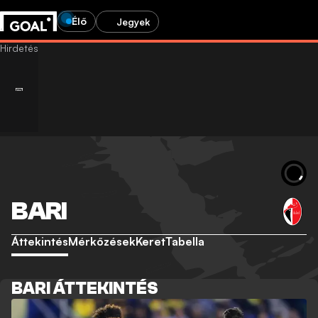
Élő
Jegyek
BARI
Áttekintés
Mérkőzések
Keret
Tabella
BARI ÁTTEKINTÉS