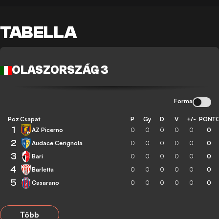
TABELLA
OLASZORSZÁG 3
Forma
Poz
Csapat
P
Gy
D
V
+/-
PONT
1
AZ Picerno
0
0
0
0
0
0
2
Audace Cerignola
0
0
0
0
0
0
3
Bari
0
0
0
0
0
0
4
Barletta
0
0
0
0
0
0
5
Casarano
0
0
0
0
0
0
Több