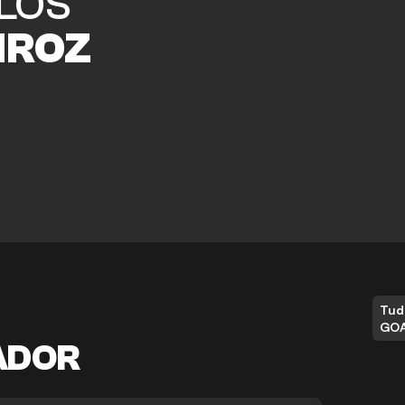
LOS
IROZ
Tud
GO
ADOR