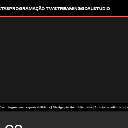
STAS
PROGRAMAÇÃO TV/STREAMING
GOALSTUDIO
termos e condições | Jogue com responsabilidade
|
Divulgação de publicidade
|
Princípios editoriais
|