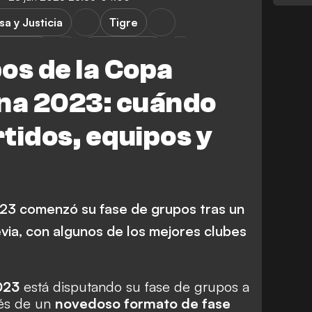
a y Justicia
Tigre
udiantes
San Lorenzo
os de la Copa
G
Botafogo RJ
a 2023: cuándo
Red Bull Bragantino
tidos, equipos y
Audax Italiano
3 comenzó su fase de grupos tras un
via, con algunos de los mejores clubes
023
está disputando su fase de grupos a
ués de un
novedoso formato de fase