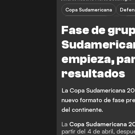
Copa Sudamericana
Defens
Newell's Old Boys
Est
Fase de grup
Sao Paulo
America M
Sudamerican
Santos FC
Goiás
empieza, par
Magallanes
Palestino
resultados
La Copa Sudamericana 202
nuevo formato de fase pre
del continente.
La
Copa Sudamericana 2
partir del 4 de abril, desp