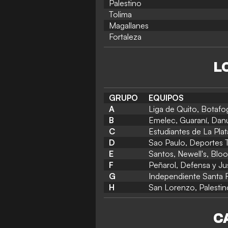
Palestino
Tolima
Magallanes
Fortaleza
L
GRUPO
EQUIPOS
A
Liga de Quito, Botafo
B
Emelec, Guaraní, Dan
C
Estudiantes de La Plat
D
Sao Paulo, Deportes T
E
Santos, Newell's, Bloo
F
Peñarol, Defensa y Jus
G
Independiente Santa Fe
H
San Lorenzo, Palestin
C