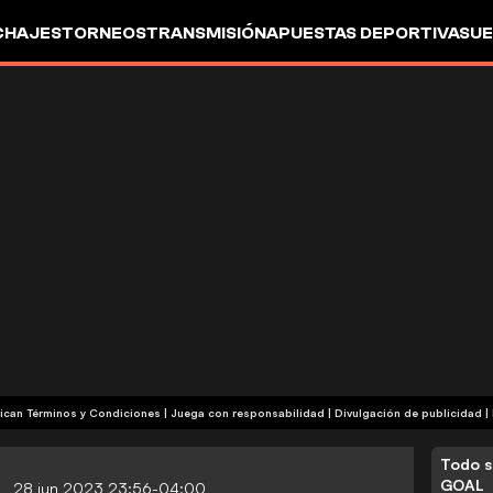
CHAJES
TORNEOS
TRANSMISIÓN
APUESTAS DEPORTIVAS
UE
| Publicidad | Aplican Términos y Condiciones | Juega con responsabilidad
|
Divulgación de publicidad
|
Todo s
GOAL
28 jun 2023 23:56-04:00