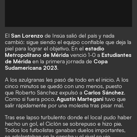
El
San Lorenzo
de Insúa salió del país y nada
cambió: sigue siendo el equipo confiable que deja la
piel para lograr el objetivo. En el
estadio
Metropolitano de Mérida
venció 1-0 a
Estudiantes
de Mérida
en la primera jornada de
Copa
Sudamericana 2023
.
A los azulgranas les pasó de todo en el inicio. A los
cinco minutos se quedó con uno menos, puesto
que Roberto Sánchez expulsó a
Carlos Sánchez
.
Como si fuera poco,
Agustín Martegani
tuvo que
salir rápidamente por una molestia tras pisar mal.
Tras ese lapso turbulento donde el local pudo haber
hecho un gol, el Ciclón se sobrepuso e hizo pie.
Todos los futbolistas ganaban duelos importantes,
se adelantaban en la cancha y el rival se vio