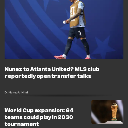
Nunez to Atlanta United? MLS club
reportedly open transfer talks
D. Nunez
Al Hilal
World Cup expansion: 64
teams could play in 2030
tournament