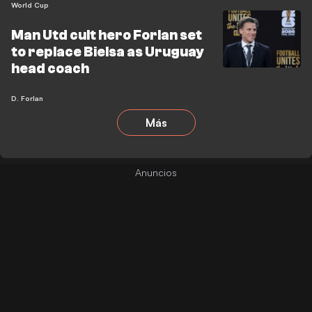
World Cup
Man Utd cult hero Forlan set
to replace Bielsa as Uruguay
head coach
D. Forlan
Más