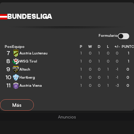
BUNDESLIGA
Formulario
Posición
Equipo
P
W
D
L
+/-
PUNT
7
Austria Lustenau
1
0
1
0
0
1
8
WSG Tirol
1
0
1
0
0
1
9
Altach
1
0
0
1
-1
0
10
Hartberg
1
0
0
1
-1
0
11
Austria Viena
1
0
0
1
-3
0
Más