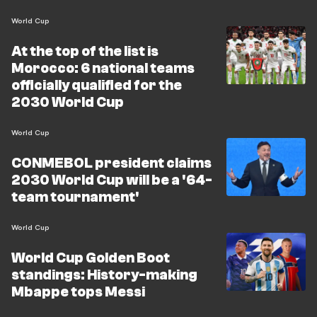
World Cup
At the top of the list is
Morocco: 6 national teams
officially qualified for the
2030 World Cup
World Cup
CONMEBOL president claims
2030 World Cup will be a '64-
team tournament'
World Cup
World Cup Golden Boot
standings: History-making
Mbappe tops Messi