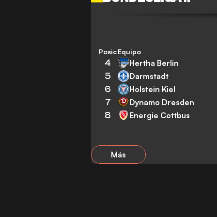
Posición
Equipo
4
Hertha Berlin
5
Darmstadt
6
Holstein Kiel
7
Dynamo Dresden
8
Energie Cottbus
Más