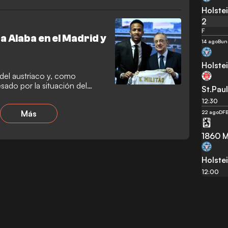
Holstei
2
F
 a Alaba en el Madrid y
14 ago
Bun
Holstei
del austriaco y, como
sado por la situación del
St.Paul
12:30
Más
22 ago
DFB
1860 M
Holstei
12:00