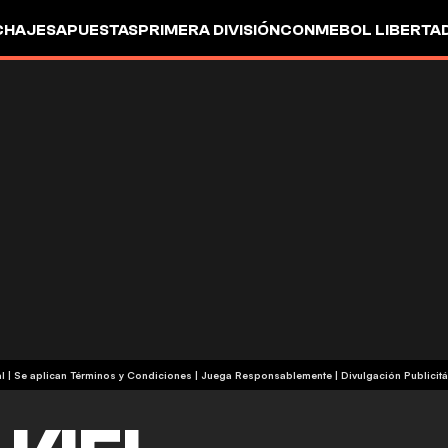
CHAJES
APUESTAS
PRIMERA DIVISIÓN
CONMEBOL LIBERTA
+18 | Contenido Comercial | Se aplican Términos y Condiciones | Juega Responsablemente
|
Divulgación Publicitá