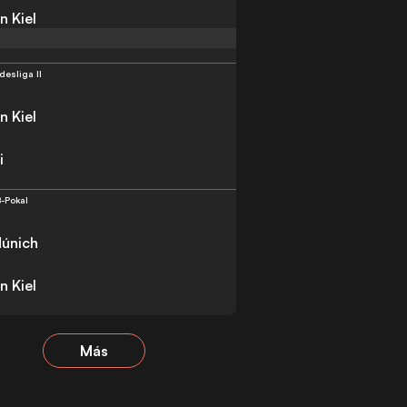
n Kiel
desliga II
n Kiel
i
-Pokal
únich
n Kiel
Más