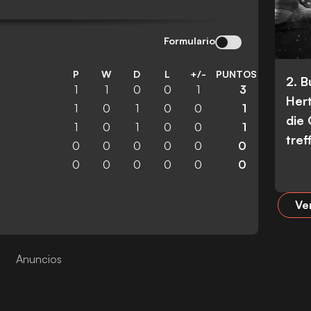
Formulario
P
W
D
L
+/-
PUNTOS
2. 
1
1
0
0
1
3
Her
1
0
1
0
0
1
die
1
0
1
0
0
1
tref
0
0
0
0
0
0
0
0
0
0
0
0
Ve