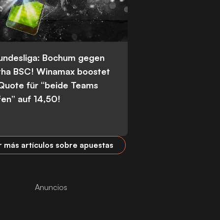
Bundesliga: Bochum gegen
tha BSC! Winamax boostet
 Quote für “beide Teams
fen” auf 14,50!
r más artículos sobre apuestas