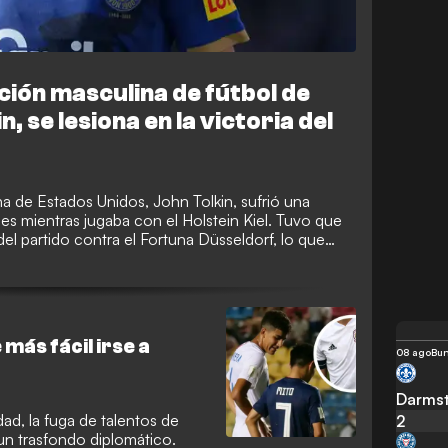
cción masculina de fútbol de
, se lesiona en la victoria del
na de Estados Unidos, John Tolkin, sufrió una
rnes mientras jugaba con el Holstein Kiel. Tuvo que
del partido contra el Fortuna Düsseldorf, lo que
ecta final de la temporada.
más fácil irse a
08 ago
Bun
Darms
ad, la fuga de talentos de
2
un trasfondo diplomático.