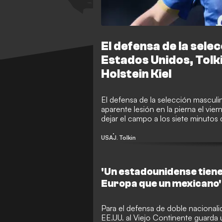
El defensa de la sele
Estados Unidos, Tolkin
Holstein Kiel
El defensa de la selección masculi
aparente lesión en la pierna el vie
dejar el campo a los siete minutos 
preocupa a club y selección en la r
USA
J. Tolkin
'Un estadounidense tiene 
Europa que un mexicano'
Para el defensa de doble nacionalid
EE.UU. al Viejo Continente guarda 