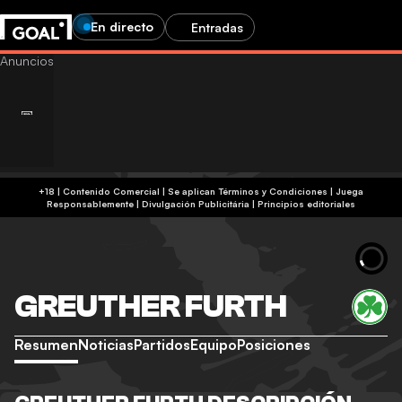
En directo
Entradas
+18 | Contenido Comercial | Se aplican Términos y Condiciones | Juega
Responsablemente
|
Divulgación Publicitária
|
Principios editoriales
GREUTHER FURTH
Resumen
Noticias
Partidos
Equipo
Posiciones