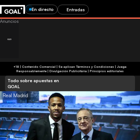
En directo
Entradas
+18 | Contenido Comercial | Se aplican Términos y Condiciones | Juega
Responsablemente
|
Divulgación Publicitária
|
Principios editoriales
Todo sobre apuestas en
GOAL
Real Madrid