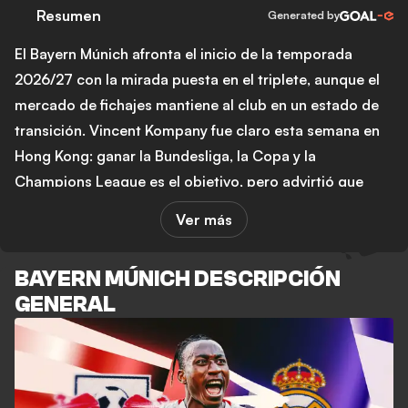
Resumen
Generated by
El Bayern Múnich afronta el inicio de la temporada
2026/27 con la mirada puesta en el triplete, aunque el
mercado de fichajes mantiene al club en un estado de
transición. Vincent Kompany fue claro esta semana en
Hong Kong: ganar la Bundesliga, la Copa y la
Champions League es el objetivo, pero advirtió que
alcanzarlo exige tener el plantel completo y en forma.
Ver más
Es una señal de ambición, pero también de cautela en
un equipo que llega como doble campeón.
BAYERN MÚNICH DESCRIPCIÓN
El asunto más urgente fuera del campo es la salida de
GENERAL
Joao Palhinha. El club quiere desprenderse del
centrocampista portugués por unos 25 millones de
euros, pero ningún comprador ha cerrado un acuerdo.
Benfica presentó una oferta de préstamo con opción de