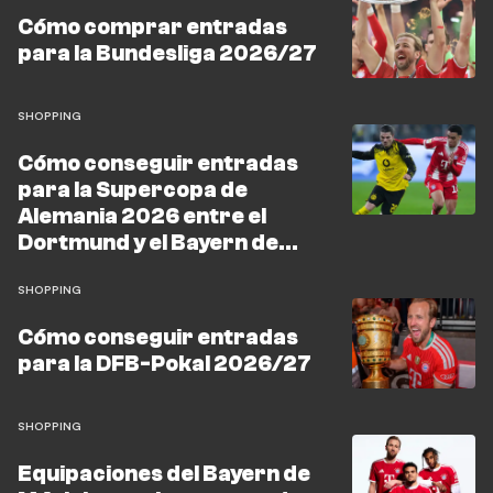
regrese a Múnich para preparar el Supercup del 22 de
Cómo comprar entradas
agosto contra el Borussia Dortmund.
para la Bundesliga 2026/27
SHOPPING
Cómo conseguir entradas
para la Supercopa de
Alemania 2026 entre el
Dortmund y el Bayern de
Múnich
SHOPPING
Cómo conseguir entradas
para la DFB-Pokal 2026/27
SHOPPING
Equipaciones del Bayern de