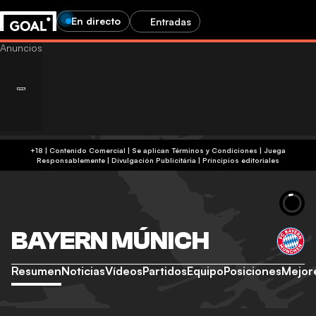
En directo
Entradas
+18 | Contenido Comercial | Se aplican Términos y Condiciones | Juega
Responsablemente
|
Divulgación Publicitária
|
Principios editoriales
BAYERN MÚNICH
Resumen
Noticias
Vídeos
Partidos
Equipo
Posiciones
Mejor