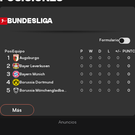
BUNDESLIGA
Formulario
Posición
Equipo
P
W
D
L
+/-
PUNT
1
Augsburgo
0
0
0
0
0
0
2
Bayer Leverkusen
0
0
0
0
0
0
3
Bayern Múnich
0
0
0
0
0
0
4
Borussia Dortmund
0
0
0
0
0
0
5
Borussia Mönchengladbach
0
0
0
0
0
0
Más