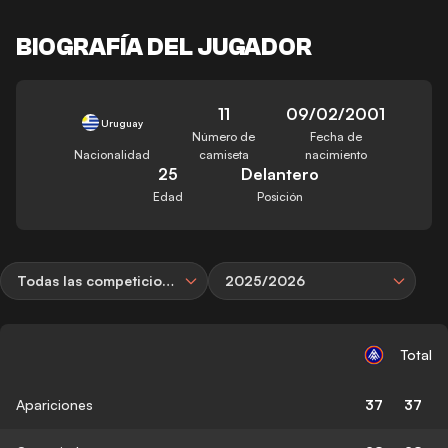
BIOGRAFÍA DEL JUGADOR
11
09/02/2001
Uruguay
Número de
Fecha de
Nacionalidad
camiseta
nacimiento
25
Delantero
Edad
Posición
Todas las competiciones
2025/2026
Total
Apariciones
37
37