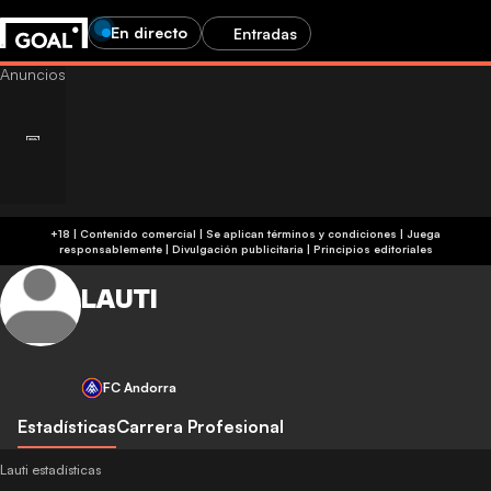
En directo
Entradas
+18 | Contenido comercial | Se aplican términos y condiciones | Juega
responsablemente
|
Divulgación publicitaria
|
Principios editoriales
LAUTI
FC Andorra
Estadísticas
Carrera Profesional
Lauti estadísticas