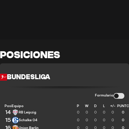
POSICIONES
BUNDESLIGA
Formulario
Posición
Equipo
P
W
D
L
+/-
PUNT
14
RB Leipzig
0
0
0
0
0
0
15
Schalke 04
0
0
0
0
0
0
16
Union Berlin
0
0
0
0
0
0