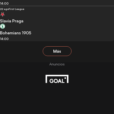
14:00
22 ago
First League
Slavia Praga
Bohemians 1905
14:00
Más