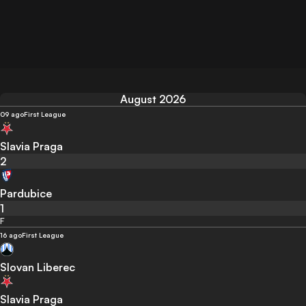
August 2026
09 ago
First League
Slavia Praga
2
Pardubice
1
F
16 ago
First League
Slovan Liberec
Slavia Praga