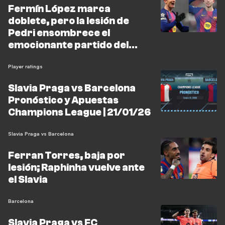
Fermín López marca
doblete, pero la lesión de
Pedri ensombrece el
emocionante partido del
Barcelona
Player ratings
Slavia Praga vs Barcelona
Pronóstico y Apuestas
Champions League | 21/01/26
Slavia Praga vs Barcelona
Ferran Torres, baja por
lesión; Raphinha vuelve ante
el Slavia
Barcelona
Slavia Praga vs FC