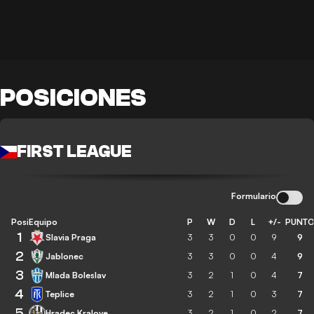
POSICIONES
FIRST LEAGUE
Formulario
Posición
Equipo
P
W
D
L
+/-
PUNT
1
Slavia Praga
3
3
0
0
9
9
2
Jablonec
3
3
0
0
4
9
3
Mlada Boleslav
3
2
1
0
4
7
4
Teplice
3
2
1
0
3
7
5
Hradec Kralove
3
2
1
0
2
7