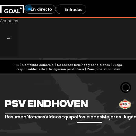
En directo
Entradas
+18 | Contenido comercial | Se aplican términos y condiciones | Juega
responsablemente
|
Divulgación publicitaria
|
Principios editoriales
PSV EINDHOVEN
Resumen
Noticias
Vídeos
Equipo
Posiciones
Mejores Juga