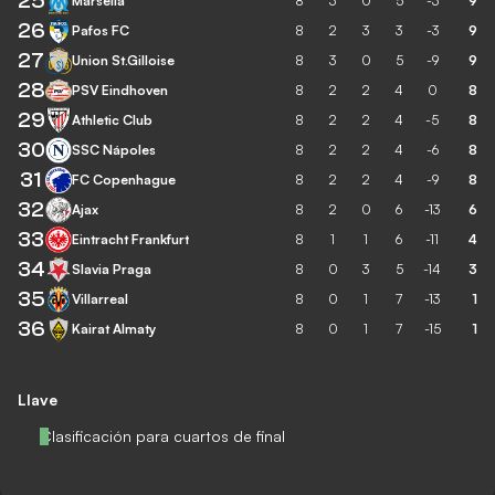
25
Marsella
8
3
0
5
-3
9
26
Pafos FC
8
2
3
3
-3
9
27
Union St.Gilloise
8
3
0
5
-9
9
28
PSV Eindhoven
8
2
2
4
0
8
29
Athletic Club
8
2
2
4
-5
8
30
SSC Nápoles
8
2
2
4
-6
8
31
FC Copenhague
8
2
2
4
-9
8
32
Ajax
8
2
0
6
-13
6
33
Eintracht Frankfurt
8
1
1
6
-11
4
34
Slavia Praga
8
0
3
5
-14
3
35
Villarreal
8
0
1
7
-13
1
36
Kairat Almaty
8
0
1
7
-15
1
Llave
Clasificación para cuartos de final