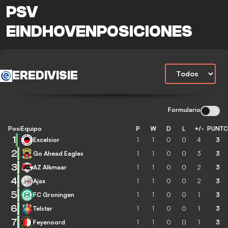
PSV
EINDHOVENPOSICIONES
EREDIVISIE
Formulario
Posición
Equipo
P
W
D
L
+/-
PUNT
1
Excelsior
1
1
0
0
4
3
2
Go Ahead Eagles
1
1
0
0
3
3
3
AZ Alkmaar
1
1
0
0
2
3
4
Ajax
1
1
0
0
2
3
5
FC Groningen
1
1
0
0
1
3
6
Telstar
1
1
0
0
1
3
7
Feyenoord
1
1
0
0
1
3