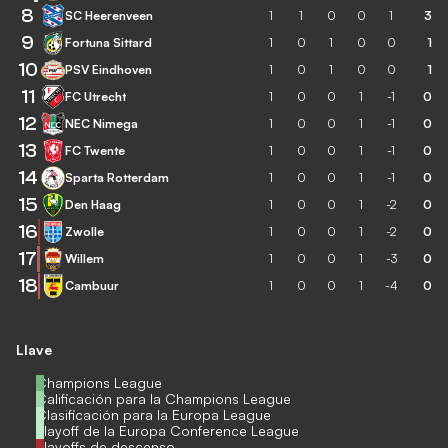
8
SC Heerenveen
1
1
0
0
1
3
9
Fortuna Sittard
1
0
1
0
0
1
10
PSV Eindhoven
1
0
1
0
0
1
11
FC Utrecht
1
0
0
1
-1
0
12
NEC Nimega
1
0
0
1
-1
0
13
FC Twente
1
0
0
1
-1
0
14
Sparta Rotterdam
1
0
0
1
-1
0
15
Den Haag
1
0
0
1
-2
0
16
Zwolle
1
0
0
1
-2
0
17
Willem
1
0
0
1
-3
0
18
Cambuur
1
0
0
1
-4
0
Llave
Champions League
Calificación para la Champions League
Clasificación para la Europa League
Playoff de la Europa Conference League
Playoffs de descenso