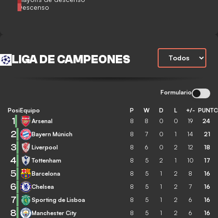
Descenso
LIGA DE CAMPEONES
Formulario
Posición
Equipo
P
W
D
L
+/-
PUNT
1
Arsenal
8
8
0
0
19
24
2
Bayern Múnich
8
7
0
1
14
21
3
Liverpool
8
6
0
2
12
18
4
Tottenham
8
5
2
1
10
17
5
Barcelona
8
5
1
2
8
16
6
Chelsea
8
5
1
2
7
16
7
Sporting de Lisboa
8
5
1
2
6
16
8
Manchester City
8
5
1
2
6
16