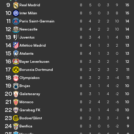
9
Real Madrid
8
5
0
3
9
15
10
Inter Milán
8
5
0
3
8
15
11
Paris Saint-Germain
8
4
2
2
10
14
12
Newcastle
8
4
2
2
10
14
13
Juventus
8
3
4
1
4
13
14
Atlético Madrid
8
4
1
3
2
13
15
Atalanta
8
4
1
3
0
13
16
Bayer Leverkusen
8
3
3
2
-1
12
17
Borussia Dortmund
8
3
2
3
2
11
18
Olympiakos
8
3
2
3
-4
11
19
Brujas
8
3
1
4
-2
10
20
Galatasaray
8
3
1
4
-2
10
21
Mónaco
8
2
4
2
-6
10
22
Qarabag FK
8
3
1
4
-8
10
23
Bodoe/Glimt
8
2
3
3
-1
9
24
Benfica
8
3
0
5
-2
9